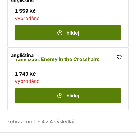
1 559 Kč
vyprodáno
hlídej
angličtina
Tank Duel: Enemy in the Crosshairs
1 749 Kč
vyprodáno
hlídej
zobrazeno
1
-
4
z
4
výsledků