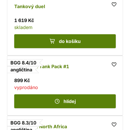
Tankový duel
1 619 Kč
skladem
do košíku
BGG 8.4/10
Tank Duel: Tank Pack #1
angličtina
899 Kč
vyprodáno
hlídej
BGG 8.3/10
Tank Duel: North Africa
angličtina