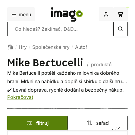
menu
Vyhledávání
Hry
Společenské hry
Autoři
Mike Bertucelli
/ produktů
Mike Bertucelli potěší každého milovníka dobrého
hraní. Mrkni na nabídku a doplň si sbírku o další hru.
✔️ Levná doprava, rychlé dodání a bezpečný nákup!
Pokračovat
filtruj
seřaď