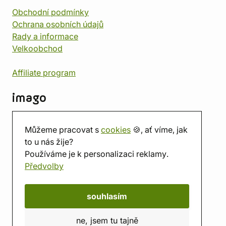
Obchodní podmínky
Ochrana osobních údajů
Rady a informace
Velkoobchod
Affiliate program
imago
Kontakt
Můžeme pracovat s
cookies
🍪, ať víme, jak
Prodejna
to u nás žije?
Herna
Používáme je k personalizaci reklamy.
O nás
Předvolby
Hodnocení obchodu
Dárkové poukazy
Kalendář
souhlasím
imago.blog
ne, jsem tu tajně