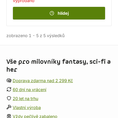
vyprodáno
hlídej
zobrazeno
1
-
5
z
5
výsledků
Informace o obchodu
Vše pro milovníky fantasy, sci-fi a
her
Doprava zdarma nad 2 299 Kč
60 dní na vrácení
20 let na trhu
Vlastní výroba
Vždy pečlivě zabaleno