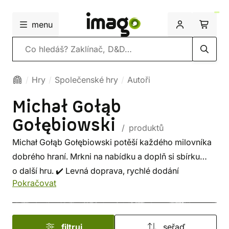
menu
Vyhledávání
Hry
Společenské hry
Autoři
Michał Gołąb
Gołębiowski
/ produktů
Michał Gołąb Gołębiowski potěší každého milovníka
dobrého hraní. Mrkni na nabídku a doplň si sbírku
o další hru. ✔️ Levná doprava, rychlé dodání
Pokračovat
a bezpečný nákup!
filtruj
seřaď