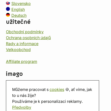
Slovensko
English
Deutsch
užitečné
Obchodní podmínky
Ochrana osobních údajů
Rady a informace
Velkoobchod
Affiliate program
imago
Kontakt
Můžeme pracovat s
cookies
🍪, ať víme, jak
Prodejna
to u nás žije?
Herna
Používáme je k personalizaci reklamy.
O nás
Předvolby
Hodnocení obchodu