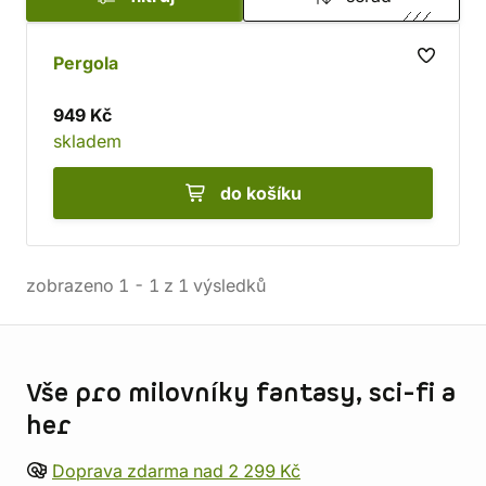
Pergola
949 Kč
skladem
do košíku
zobrazeno
1
-
1
z
1
výsledků
Informace o obchodu
Vše pro milovníky fantasy, sci-fi a
her
Doprava zdarma nad 2 299 Kč