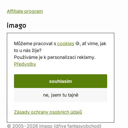
Affiliate program
imago
Kontakt
Můžeme pracovat s
cookies
🍪, ať víme, jak
Prodejna
to u nás žije?
Herna
Používáme je k personalizaci reklamy.
O nás
Předvolby
Hodnocení obchodu
Dárkové poukazy
Kalendář
souhlasím
imago.blog
ne, jsem tu tajně
Zásady ochrany osobních údajů
© 2005-2026 imago (dříve fantasyobchod)