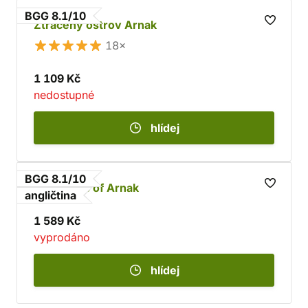
BGG 8.1/10
Ztracený ostrov Arnak
18×
1 109 Kč
nedostupné
hlídej
BGG 8.1/10
Lost Ruins of Arnak
angličtina
1 589 Kč
vyprodáno
hlídej