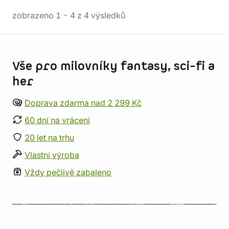
zobrazeno
1
-
4
z
4
výsledků
Informace o obchodu
Vše pro milovníky fantasy, sci-fi a
her
Doprava zdarma nad 2 299 Kč
60 dní na vrácení
20 let na trhu
Vlastní výroba
Vždy pečlivě zabaleno