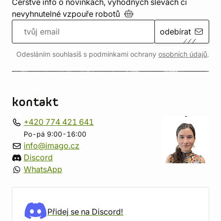
Čerstvé info o novinkách, výhodných slevách či
nevyhnutelné vzpouře
robotů
odebírat
Odesláním souhlasíš s podmínkami ochrany
osobních údajů
.
kontakt
+420 774 421 641
Po-pá 9:00-16:00
info@imago.cz
Discord
WhatsApp
Přidej se na Discord!