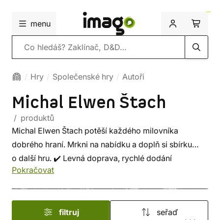
menu
Vyhledávání
Hry
Společenské hry
Autoři
Michal Elwen Štach
/ produktů
Michal Elwen Štach potěší každého milovníka
dobrého hraní. Mrkni na nabídku a doplň si sbírku
o další hru. ✔️ Levná doprava, rychlé dodání
Pokračovat
a bezpečný nákup!
filtruj
seřaď