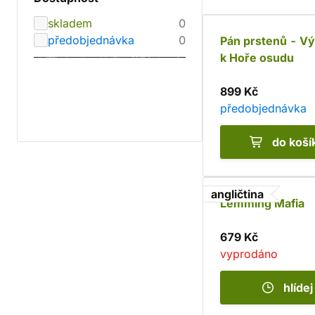
skladem
0
předobjednávka
0
Pán prstenů - V
k Hoře osudu
899 Kč
předobjednávka
do koší
angličtina
Lemming Mafia
679 Kč
vyprodáno
hlídej