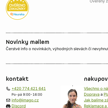
Ověřený z
Novinky mailem
Čerstvé info o novinkách, výhodných slevách či nevyhn
kontakt
nakupov
+420 774 421 641
Všechno o n
Doprava
a
Pl
Po-pá 9:00-16:00
info@imago.cz
Jak balíme zá
Discord
Reklamace a 