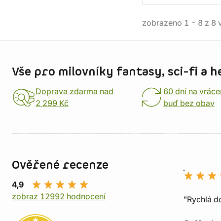
zobrazeno
1
-
8
z
8
v
Informace o obchodu
Vše pro milovníky fantasy, sci-fi a h
Doprava zdarma nad
60 dní na vráce
2 299 Kč
buď bez obav
Ověřené recenze
4,9
zobraz 12992 hodnocení
"Rychlá do