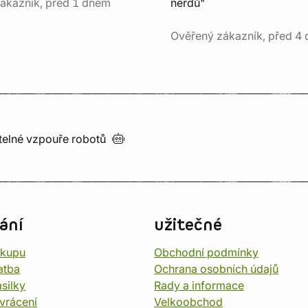
ákazník, před 1 dnem
nerdů"
Ověřený zákazník, před 4 
utelné vzpouře
robotů
ání
užitečné
ákupu
Obchodní podmínky
atba
Ochrana osobních údajů
silky
Rady a informace
vrácení
Velkoobchod