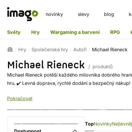
novinky
slevy
blog
k
Světy
Hry
Wargaming a barvení
RPG
Hry
Společenské hry
Autoři
Michael Rieneck
Michael Rieneck
/ produktů
Michael Rieneck potěší každého milovníka dobrého hraní. 
hru. ✔️ Levná doprava, rychlé dodání a bezpečný nákup!
Pokračovat
Top
Novinky
Nejlevněj
Dostupnost