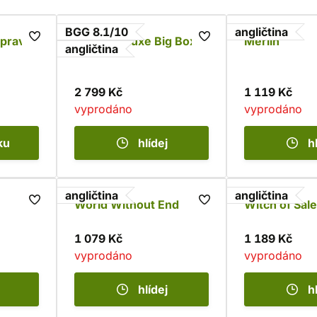
BGG 8.1/10
angličtina
ýprava
Merlin Deluxe Big Box
Merlin
angličtina
2 799 Kč
1 119 Kč
vyprodáno
vyprodáno
ku
hlídej
h
angličtina
angličtina
World Without End
Witch of Sal
1 079 Kč
1 189 Kč
vyprodáno
vyprodáno
hlídej
h