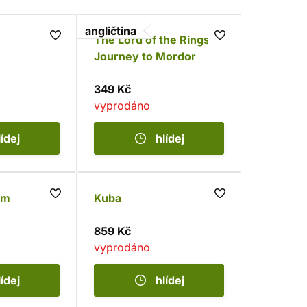
angličtina
The Lord of the Rings
Journey to Mordor
349 Kč
vyprodáno
lídej
hlídej
em
Kuba
859 Kč
vyprodáno
lídej
hlídej