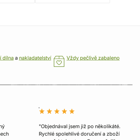
í dílna
a
nakladatelství
Vždy pečlivě zabaleno
ný
"Objednával jsem již po několikáté.
šech
Rychlé spolehlivé doručení a zboží