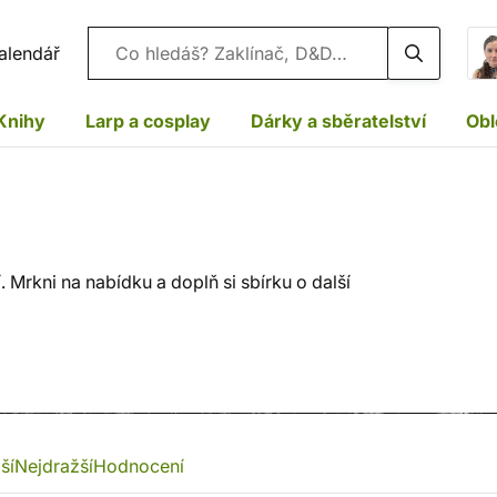
Vyhledávání
alendář
Knihy
Larp a cosplay
Dárky a sběratelství
Obl
Mrkni na nabídku a doplň si sbírku o další
ší
Nejdražší
Hodnocení