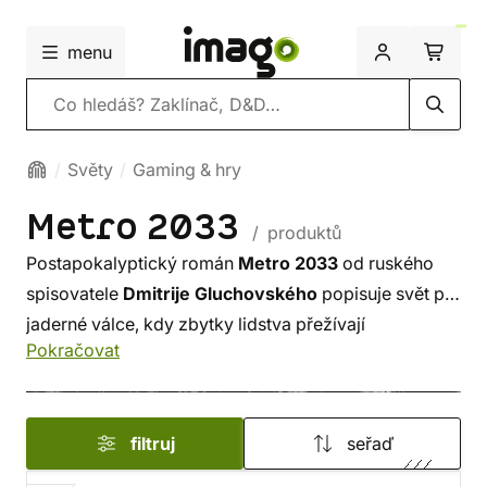
menu
Vyhledávání
Světy
Gaming & hry
Metro 2033
/ produktů
Postapokalyptický román
Metro 2033
od ruského
spisovatele
Dmitrije Gluchovského
popisuje svět po
jaderné válce, kdy zbytky lidstva přežívají
Pokračovat
v moskevském metru. Podle románu a navazujících
knih vznikly také deskové hry a videohry.
filtruj
seřaď