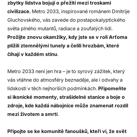
zbytky lidstva bojují o přežití mezi troskami
civilizace.
Metro 2033, inspirované románem Dmitrije
Gluchovského, vás zavede do postapokalyptického
světa plného mutantů, radiace a zoufalých lidí.
Prožijte znovu okamžiky, kdy jste se v roli Arťoma
plížili ztemnělými tunely a čelili hrozbám, které
číhají v každém stínu
.
Metro 2033 není jen hra – je to syrový zážitek, který
vás vtáhne do atmosféry beznaděje, ale i odvahy a
lidskosti v těch nejhorších podmínkách.
Připomeňte
si ikonické momenty, strašidelné stanice a boje o
zdroje, kde každá nábojnice může znamenat rozdíl
mezi životem a smrtí
.
Připojte se ke komunitě fanoušků, kteří ví, že svět