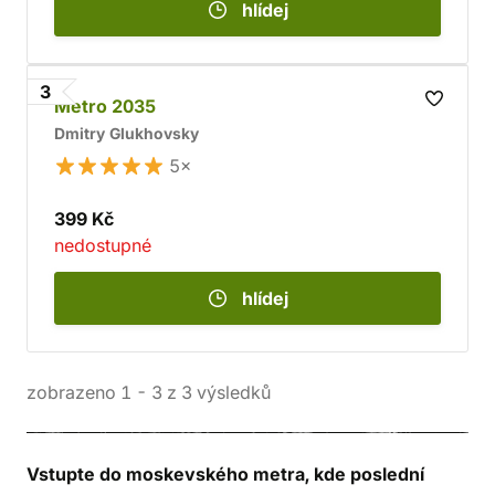
hlídej
3
Metro 2035
Dmitry Glukhovsky
5×
399 Kč
nedostupné
hlídej
zobrazeno
1
-
3
z
3
výsledků
Vstupte do moskevského metra, kde poslední