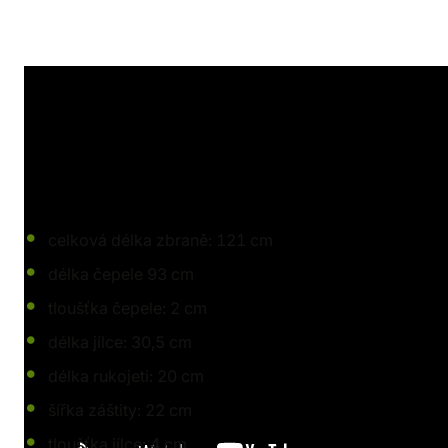
Tato replika byla vytvořena ve spolupráci se studiem CD
v oblíbené RPG videohře Zaklínač 3: Divoký hon (The Wit
Parametry
:
celková délka zbraně: 121 cm
délka čepele 93 cm
tloušťka čepele: 2 cm
délka jílce: 30,5 cm
délka rukojeti: 20 cm
šířka záštity: 22 cm
tloušťka jílce: 4 cm