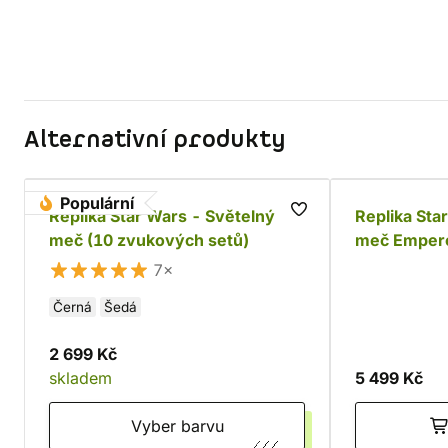
Alternativní produkty
Populární
Replika Star Wars - Světelný
Replika Sta
meč (10 zvukových setů)
meč Empero
setů)
7×
Černá
Šedá
2 699 Kč
skladem
5 499 Kč
Vyber barvu