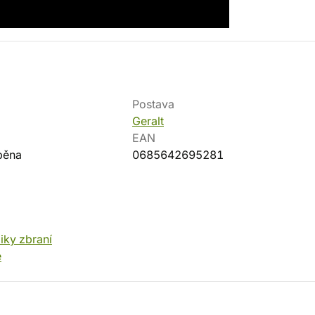
Postava
Geralt
EAN
pěna
0685642695281
iky zbraní
e