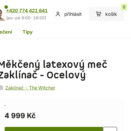
0
+420 774 421 641
přihlásit
košík
(po-pá 9:00-16:00)
ečení
Tipy
Měkčený latexový meč
Zaklínač - Ocelový
Zaklínač - The Witcher
4 999 Kč