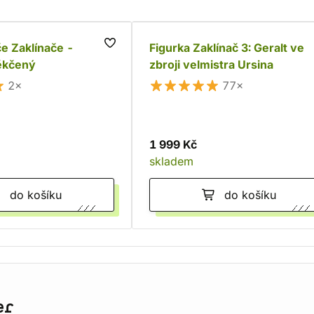
e Zaklínače -
Figurka Zaklínač 3: Geralt ve
ěkčený
zbroji velmistra Ursina
2×
77×
1 999 Kč
skladem
do košíku
do košíku
er