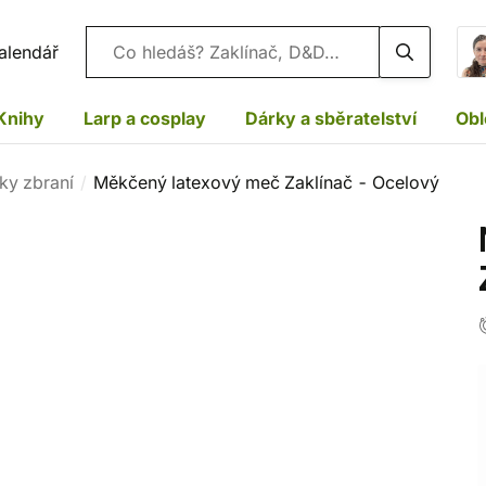
Vyhledávání
alendář
Knihy
Larp a cosplay
Dárky a sběratelství
Obl
ky zbraní
Měkčený latexový meč Zaklínač - Ocelový