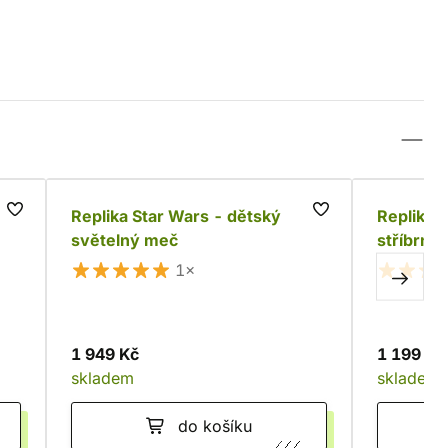
Replika Star Wars - dětský
Replika 
světelný meč
stříbrný
1×
1 949 Kč
1 199 Kč
skladem
skladem
do košíku