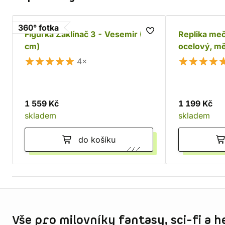
360° fotka
Figurka Zaklínač 3 - Vesemir (25
Replika meč
cm)
ocelový, m
4×
1 559 Kč
1 199 Kč
skladem
skladem
do košíku
Informace o obchodu
Vše pro milovníky fantasy, sci-fi a h