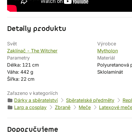
Detaily produktu
Svět
Výrobce
Zaklínač - The Witcher
Mytholon
Parametry
Materiál
Délka: 121 cm
Polyuretanová 
Váha: 442 g
Sklolaminát
Šířka: 22 cm
Zařazeno v kategoriích
Dárky a sběratelství
Sběratelské předměty
Repl
Larp a cosplay
Zbraně
Meče
Latexové meč
Doporučujeme