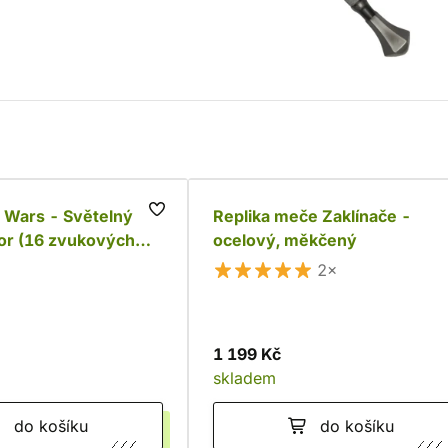
r Wars - Světelný
Replika meče Zaklínače -
r (16 zvukových
ocelový, měkčený
2×
1 199 Kč
skladem
do košíku
do košíku