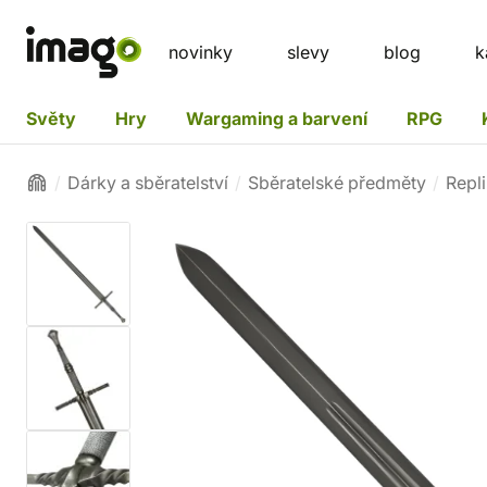
novinky
slevy
blog
k
Světy
Hry
Wargaming a barvení
RPG
Dárky a sběratelství
Sběratelské předměty
Repli