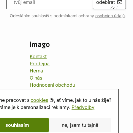
odebírat
Odesláním souhlasíš s podmínkami ochrany
osobních údajů
.
imago
Kontakt
Prodejna
Herna
O nás
Hodnocení obchodu
Dárkové poukazy
Kalendář
e pracovat s
cookies
🍪, ať víme, jak to u nás žije?
imago.blog
áme je k personalizaci reklamy.
Předvolby
souhlasím
ne, jsem tu tajně