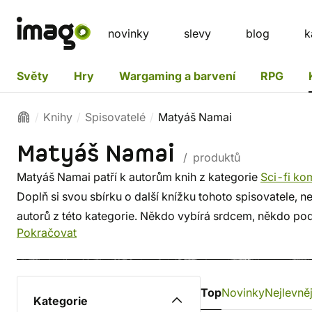
novinky
slevy
blog
k
Světy
Hry
Wargaming a barvení
RPG
Knihy
Spisovatelé
Matyáš Namai
Matyáš Namai
/ produktů
Matyáš Namai patří k autorům knih z kategorie
Sci-fi ko
Doplň si svou sbírku o další knížku tohoto spisovatele, n
autorů z této kategorie. Někdo vybírá srdcem, někdo pod
Pokračovat
známých i z těch proslulých. ✔️ Nabízíme levnou doprav
Top
Novinky
Nejlevněj
Kategorie