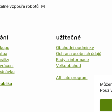
utelné vzpouře
robotů
ání
užitečné
ákupu
Obchodní podmínky
atba
Ochrana osobních údajů
silky
Rady a informace
vrácení
Velkoobchod
ednávku
Affiliate program
ublika
Můžem
Použív