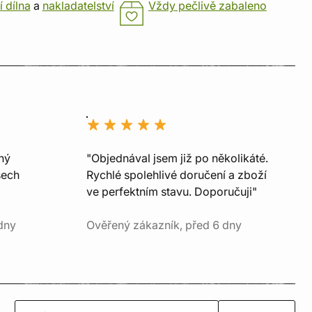
í dílna
a
nakladatelství
Vždy pečlivě zabaleno
ný
"Objednával jsem již po několikáté.
šech
Rychlé spolehlivé doručení a zboží
ve perfektním stavu. Doporučuji"
dny
Ověřený zákazník, před 6 dny