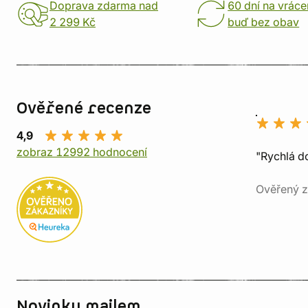
Doprava zdarma nad
60 dní na vráce
2 299 Kč
buď bez obav
Ověřené recenze
4,9
zobraz 12992 hodnocení
"Rychlá do
Ověřený z
Novinky mailem