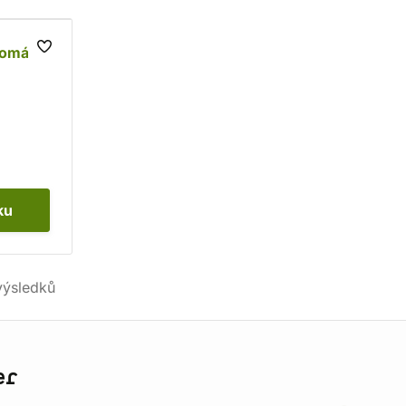
román
ku
ýsledků
er