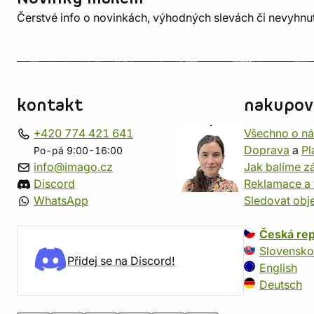
Čerstvé info o novinkách, výhodných slevách či nevyhn
kontakt
nakupov
+420 774 421 641
Všechno o n
Doprava
a
Pl
Po-pá 9:00-16:00
info@imago.cz
Jak balíme zá
Discord
Reklamace a 
WhatsApp
Sledovat obj
Česká rep
Slovensko
Přidej se na Discord!
English
Deutsch