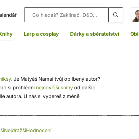
Vyhledávání
alendář
Knihy
Larp a cosplay
Dárky a sběratelství
Obl
miksy
. Je Matyáš Namai tvůj oblíbený autor?
ebo si prohlédni
nejnovější knihy
od dalších
le autora. U nás si vybereš z méně
u, rychlé dodání a bezpečný nákup!
ší
Nejdražší
Hodnocení