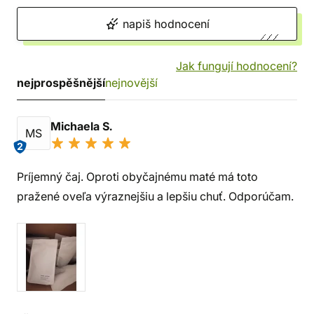
napiš hodnocení
Jak fungují hodnocení?
nejprospěšnější
nejnovější
Michaela S.
MS
2
Príjemný čaj. Oproti obyčajnému maté má toto
pražené oveľa výraznejšiu a lepšiu chuť. Odporúčam.