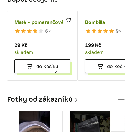
Maté - pomerančové
Bombilla
6×
9×
29 Kč
199 Kč
skladem
skladem
do košíku
do košíku
Fotky od zákazníků
3