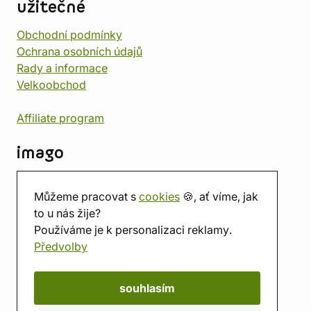
užitečné
Obchodní podmínky
Ochrana osobních údajů
Rady a informace
Velkoobchod
Affiliate program
imago
Kontakt
Můžeme pracovat s
cookies
🍪, ať víme, jak
Prodejna
to u nás žije?
Herna
Používáme je k personalizaci reklamy.
O nás
Předvolby
Hodnocení obchodu
Dárkové poukazy
Kalendář
souhlasím
imago.blog