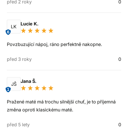
před 2 roky
0
Lucie K.
LK
6
Povzbuzující nápoj, ráno perfektně nakopne.
před 3 roky
0
Jana Š.
JŠ
1
Pražené maté má trochu silnější chuť, je to příjemná
změna oproti klasickému maté.
před 5 lety
0