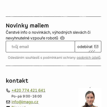
Novinky mailem
Čerstvé info o novinkách, výhodných slevách či
nevyhnutelné vzpouře
robotů
odebírat
Odesláním souhlasíš s podmínkami ochrany
osobních údajů
.
kontakt
+420 774 421 641
Po-pá 9:00-16:00
info@imago.cz