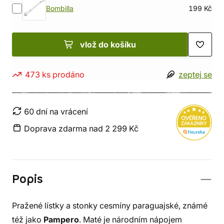
Bombilla
199 Kč
vlož do košíku
473 ks prodáno
zeptej se
60 dní na vrácení
Doprava zdarma nad 2 299 Kč
Popis
Pražené lístky a stonky cesmíny paraguajské, známé
též jako
Pampero
. Maté je národním nápojem