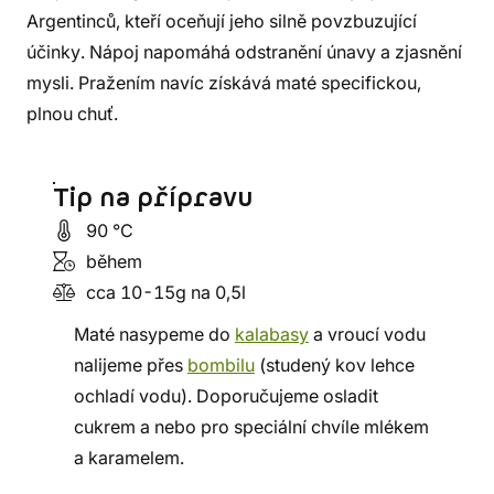
Argentinců, kteří oceňují jeho silně povzbuzující
účinky. Nápoj napomáhá odstranění únavy a zjasnění
mysli. Pražením navíc získává maté specifickou,
plnou chuť.
Tip na přípravu
90 °C
během
cca 10-15g na 0,5l
Maté nasypeme do
kalabasy
a vroucí vodu
nalijeme přes
bombilu
(studený kov lehce
ochladí vodu). Doporučujeme osladit
cukrem a nebo pro speciální chvíle mlékem
a karamelem.