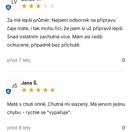
LV
6
Za mě lepší průměr. Nejsem odborník na přípravu
čaje máte, i tak mohu říci, že jsem si už připravil lepší.
Snad ostatním zachutná více. Mám asi radši
ochucené, případně bez příchutě.
před 7 lety
0
Jana Š.
JŠ
6
Maté s chutí ohně. Chutná mi slazený. Má jenom jednu
chybu - rychle se "vypařuje".
před 8 lety
0