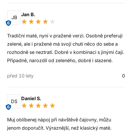
Jan B.
JB
6
Tradiční maté, nyní v pražené verzi. Osobně preferuji
zelené, ale i pražené má svojí chutí něco do sebe a
rozhodně se neztratí. Dobré v kombinaci s jinými čaji.
Případně, narozdíl od zeleného, dobré i slazené.
před 10 lety
0
Daniel S.
DS
6
Muj oblíbenej nápoj při návštěvě čajovny, můžu
jenom doporučit. Výraznější, než klasický maté.