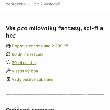
zobrazeno
1
-
2
z
2
výsledků
Informace o obchodu
Vše pro milovníky fantasy, sci-fi a
her
Doprava zdarma nad 2 299 Kč
60 dní na vrácení
20 let na trhu
Vlastní výroba
Vždy pečlivě zabaleno