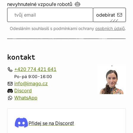
nevyhnutelné vzpouře
robotů
odebírat
Odesláním souhlasíš s podmínkami ochrany
osobních údajů
.
kontakt
+420 774 421 641
Po-pá 9:00-16:00
info@imago.cz
Discord
WhatsApp
Přidej se na Discord!