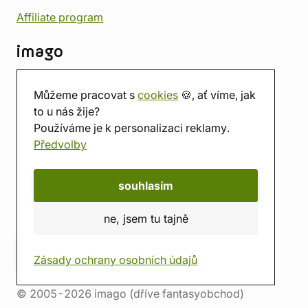
Affiliate program
imago
Kontakt
Můžeme pracovat s
cookies
🍪, ať víme, jak
Prodejna
to u nás žije?
Herna
Používáme je k personalizaci reklamy.
O nás
Předvolby
Hodnocení obchodu
Dárkové poukazy
Kalendář
souhlasím
imago.blog
ne, jsem tu tajně
Zásady ochrany osobních údajů
© 2005-2026 imago (dříve fantasyobchod)