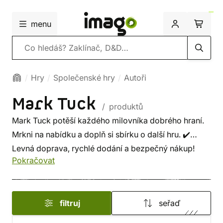
menu
Vyhledávání
Hry
Společenské hry
Autoři
Mark Tuck
/ produktů
Mark Tuck potěší každého milovníka dobrého hraní.
Mrkni na nabídku a doplň si sbírku o další hru. ✔️
Levná doprava, rychlé dodání a bezpečný nákup!
Pokračovat
filtruj
seřaď