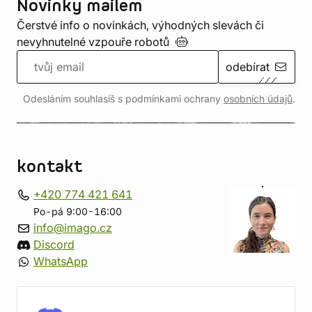
Novinky mailem
Čerstvé info o novinkách, výhodných slevách či
nevyhnutelné vzpouře
robotů
odebírat
Odesláním souhlasíš s podmínkami ochrany
osobních údajů
.
kontakt
+420 774 421 641
Po-pá 9:00-16:00
info@imago.cz
Discord
WhatsApp