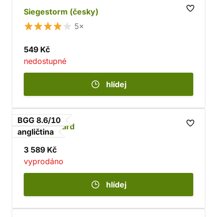
Siegestorm (česky)
5×
549 Kč
nedostupné
hlídej
BGG 8.6/10
ISS Vanguard
angličtina
3 589 Kč
vyprodáno
hlídej