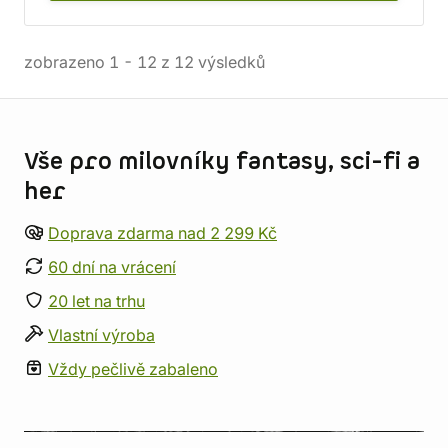
zobrazeno
1
-
12
z
12
výsledků
Informace o obchodu
Vše pro milovníky fantasy, sci-fi a
her
Doprava zdarma nad 2 299 Kč
60 dní na vrácení
20 let na trhu
Vlastní výroba
Vždy pečlivě zabaleno