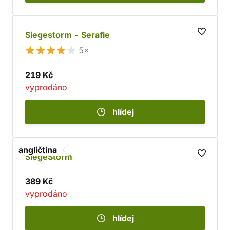
Siegestorm - Serafie
5×
219 Kč
vyprodáno
hlídej
angličtina
SiegeStorm
389 Kč
vyprodáno
hlídej