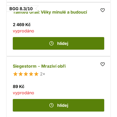
BGG 8.3/10
Tainted Grail: Věky minulé a budoucí
2 469 Kč
vyprodáno
hlídej
Siegestorm - Mraziví obři
2×
89 Kč
vyprodáno
hlídej