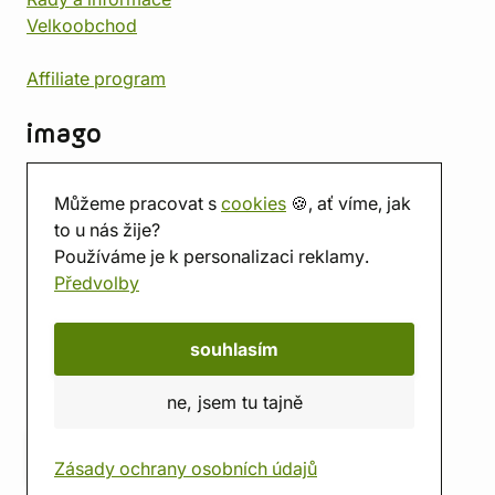
Velkoobchod
Affiliate program
imago
Kontakt
Můžeme pracovat s
cookies
🍪, ať víme, jak
Prodejna
to u nás žije?
Herna
Používáme je k personalizaci reklamy.
O nás
Předvolby
Hodnocení obchodu
Dárkové poukazy
Kalendář
souhlasím
imago.blog
ne, jsem tu tajně
Zásady ochrany osobních údajů