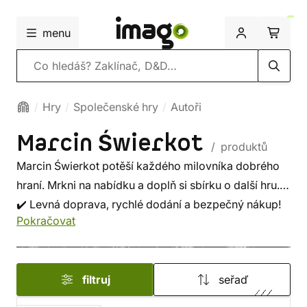
menu
Vyhledávání
Hry
Společenské hry
Autoři
Marcin Świerkot
/ produktů
Marcin Świerkot potěší každého milovníka dobrého
hraní. Mrkni na nabídku a doplň si sbírku o další hru.
✔️ Levná doprava, rychlé dodání a bezpečný nákup!
Pokračovat
filtruj
seřaď