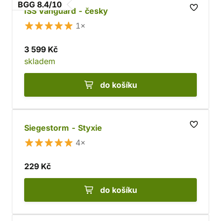
BGG 8.4/10
ISS Vanguard - česky
1×
3 599 Kč
skladem
do košíku
Siegestorm - Styxie
4×
229 Kč
do košíku