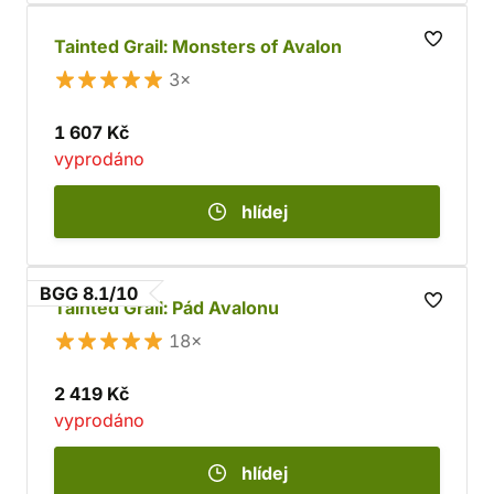
Tainted Grail: Monsters of Avalon
3×
1 607 Kč
vyprodáno
hlídej
BGG 8.1/10
Tainted Grail: Pád Avalonu
18×
2 419 Kč
vyprodáno
hlídej