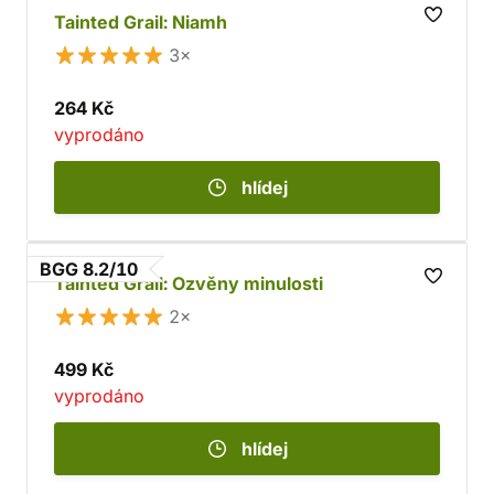
Tainted Grail: Niamh
3×
264 Kč
vyprodáno
hlídej
BGG 8.2/10
Tainted Grail: Ozvěny minulosti
2×
499 Kč
vyprodáno
hlídej