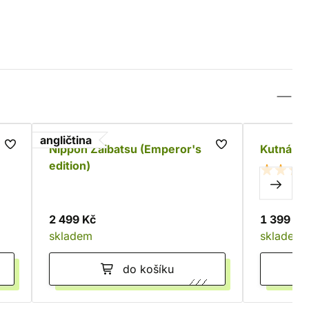
angličtina
Nippon Zaibatsu (Emperor's
Kutná Ho
edition)
2 499 Kč
1 399 Kč
skladem
skladem
do košíku