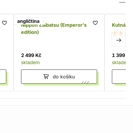
angličtina
Nippon Zaibatsu (Emperor's
Kutná Ho
edition)
2 499 Kč
1 399 Kč
skladem
skladem
do košíku