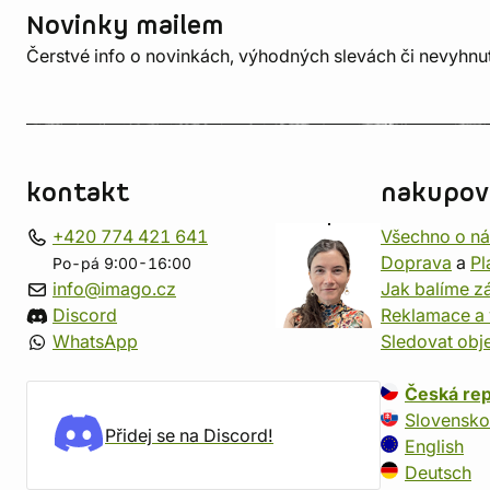
Novinky mailem
Čerstvé info o novinkách, výhodných slevách či nevyhn
kontakt
nakupov
+420 774 421 641
Všechno o n
Doprava
a
Pl
Po-pá 9:00-16:00
info@imago.cz
Jak balíme zá
Discord
Reklamace a 
WhatsApp
Sledovat obj
Česká rep
Slovensko
Přidej se na Discord!
English
Deutsch