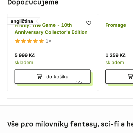
Doporučujeme
angličtina
Firefly: The Game - 10th
Fromage
Anniversary Collector's Edition
1×
5 999 Kč
1 259 Kč
skladem
skladem
do košíku
Informace o obchodu
Vše pro milovníky fantasy, sci-fi a h