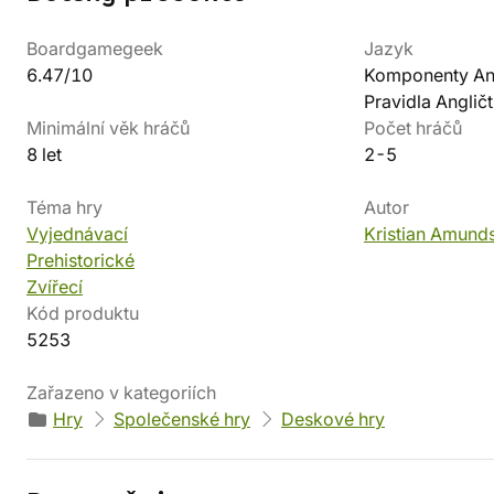
Boardgamegeek
Jazyk
6.47/10
Komponenty Ang
Pravidla Angličt
Minimální věk hráčů
Počet hráčů
8 let
2-5
Téma hry
Autor
Vyjednávací
Kristian Amund
Prehistorické
Zvířecí
Kód produktu
5253
Zařazeno v kategoriích
Hry
Společenské hry
Deskové hry