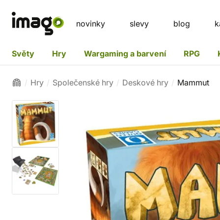
novinky
slevy
blog
k
Světy
Hry
Wargaming a barvení
RPG
Hry
Společenské hry
Deskové hry
Mammut