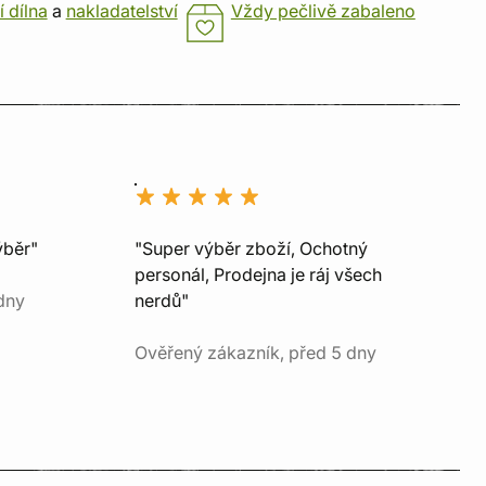
í dílna
a
nakladatelství
Vždy pečlivě zabaleno
ýběr"
"Super výběr zboží, Ochotný
personál, Prodejna je ráj všech
dny
nerdů"
Ověřený zákazník, před 5 dny