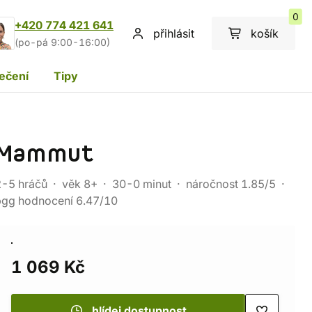
0
+420 774 421 641
přihlásit
košík
(po-pá 9:00-16:00)
ečení
Tipy
Mammut
2-5 hráčů
věk 8+
30-0 minut
náročnost 1.85/5
bgg hodnocení 6.47/10
1 069 Kč
hlídej dostupnost