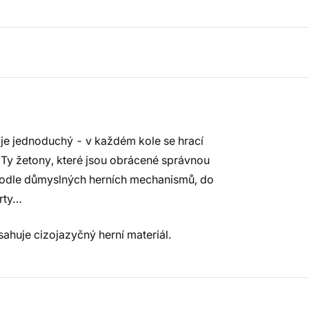
y je jednoduchý - v každém kole se hrací
 Ty žetony, které jsou obrácené správnou
í podle důmyslných herních mechanismů, do
arty…
sahuje cizojazyčný herní materiál.