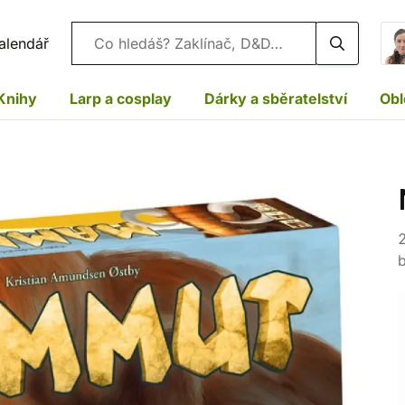
Vyhledávání
alendář
Knihy
Larp a cosplay
Dárky a sběratelství
Obl