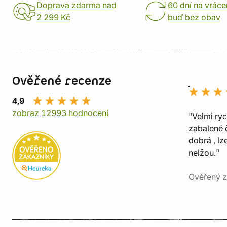
Doprava zdarma nad
60 dní na vráce
2 299 Kč
buď bez obav
Ověřené recenze
4,9
zobraz 12993 hodnocení
"Velmi ry
zabalené č
dobrá , lz
nelžou."
Ověřený z