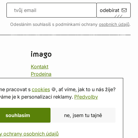
odebírat
Odesláním souhlasíš s podmínkami ochrany
osobních údajů
.
imago
Kontakt
Prodejna
Herna
O nás
e pracovat s
cookies
🍪, ať víme, jak to u nás žije?
Hodnocení obchodu
áme je k personalizaci reklamy.
Předvolby
Dárkové poukazy
Kalendář
souhlasím
ne, jsem tu tajně
imago.blog
y ochrany osobních údajů