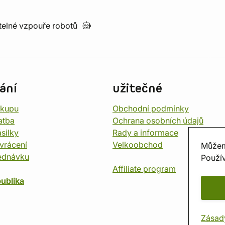
utelné vzpouře
robotů
ání
užitečné
ákupu
Obchodní podmínky
atba
Ochrana osobních údajů
silky
Rady a informace
vrácení
Velkoobchod
Můžem
ednávku
Použív
Affiliate program
ublika
Zásad