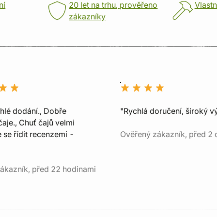
ní
20 let na trhu, prověřeno
Vlastn
zákazníky
chlé dodání., Dobře
"Rychlá doručení, široký v
aje., Chuť čajů velmi
e se řídit recenzemi -
Ověřený zákazník, před 2 
ákazník, před 22 hodinami