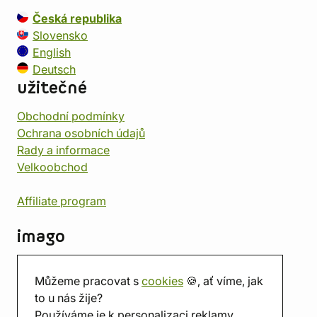
Česká republika
Slovensko
English
Deutsch
užitečné
Obchodní podmínky
Ochrana osobních údajů
Rady a informace
Velkoobchod
Affiliate program
imago
Kontakt
Můžeme pracovat s
cookies
🍪, ať víme, jak
Prodejna
to u nás žije?
Herna
Používáme je k personalizaci reklamy.
O nás