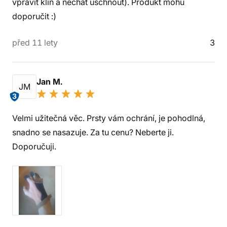
vpravit klín a nechat uschnout). Produkt mohu
doporučit :)
před 11 lety
3
Jan M.
JM
3
Velmi užitečná věc. Prsty vám ochrání, je pohodlná,
snadno se nasazuje. Za tu cenu? Neberte ji.
Doporučuji.