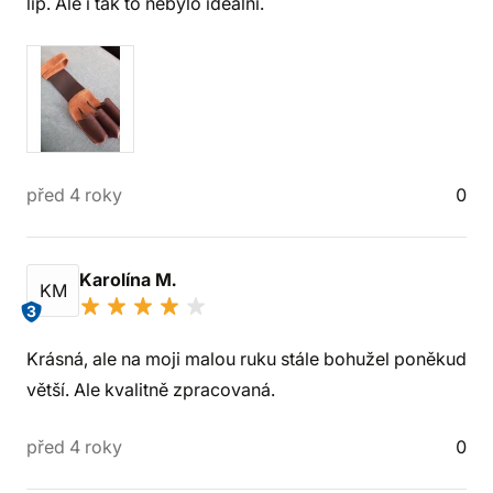
líp. Ale i tak to nebylo idealní.
před 4 roky
0
Karolína M.
KM
3
Krásná, ale na moji malou ruku stále bohužel poněkud
větší. Ale kvalitně zpracovaná.
před 4 roky
0