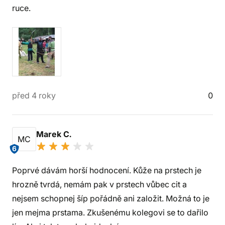
ruce.
před 4 roky
0
Marek C.
MC
6
Poprvé dávám horší hodnocení. Kůže na prstech je
hrozně tvrdá, nemám pak v prstech vůbec cit a
nejsem schopnej šíp pořádně ani založit. Možná to je
jen mejma prstama. Zkušenému kolegovi se to dařilo