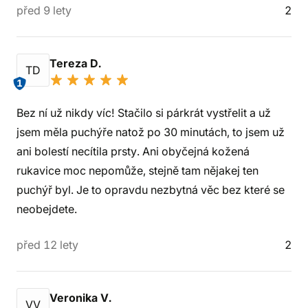
před 9 lety
2
Tereza D.
TD
1
Bez ní už nikdy víc! Stačilo si párkrát vystřelit a už
jsem měla puchýře natož po 30 minutách, to jsem už
ani bolestí necítila prsty. Ani obyčejná kožená
rukavice moc nepomůže, stejně tam nějakej ten
puchýř byl. Je to opravdu nezbytná věc bez které se
neobejdete.
před 12 lety
2
Veronika V.
VV