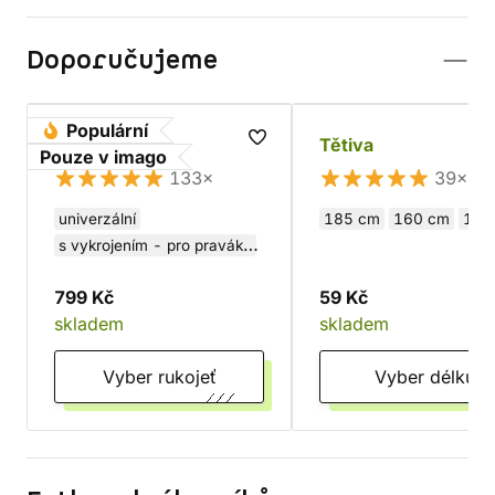
Doporučujeme
Populární
Luk dřevěný
Tětiva
Pouze v imago
133×
39×
univerzální
185 cm
160 cm
115
s vykrojením - pro praváky
s vykrojením - pro leváky
799 Kč
59 Kč
skladem
skladem
Vyber rukojeť
Vyber délku