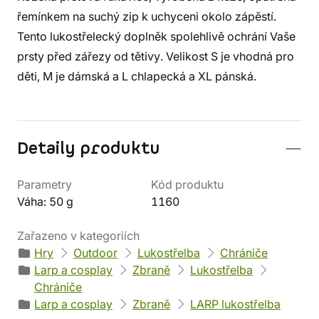
řemínkem na suchý zip k uchyceni okolo zápěstí.
Tento lukostřelecký doplněk spolehlivě ochrání Vaše
prsty před zářezy od tětivy. Velikost S je vhodná pro
děti, M je dámská a L chlapecká a XL pánská.
Detaily produktu
Parametry
Kód produktu
Váha: 50 g
1160
Zařazeno v kategoriích
Hry
Outdoor
Lukostřelba
Chrániče
Larp a cosplay
Zbraně
Lukostřelba
Chrániče
Larp a cosplay
Zbraně
LARP lukostřelba