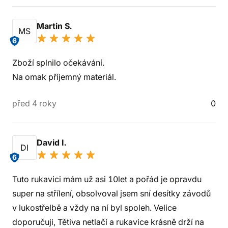
Martin S.
MS
6
Zboží splnilo očekávání.
Na omak příjemný materiál.
před 4 roky
0
David I.
DI
6
Tuto rukavici mám už asi 10let a pořád je opravdu
super na střílení, obsolvoval jsem sní desítky závodů
v lukostřelbě a vždy na ní byl spoleh. Velice
doporučuji, Tětiva netlačí a rukavice krásně drží na