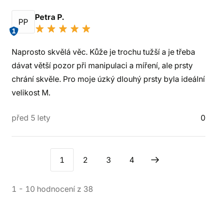
Petra P.
PP
1
Naprosto skvělá věc. Kůže je trochu tužší a je třeba
dávat větší pozor při manipulaci a míření, ale prsty
chrání skvěle. Pro moje úzký dlouhý prsty byla ideální
velikost M.
před 5 lety
0
1
2
3
4
1
-
10
hodnocení
z
38