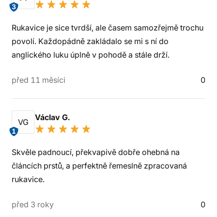
3
Rukavice je sice tvrdší, ale časem samozřejmě trochu
povolí. Každopádně zakládalo se mi s ní do
anglického luku úplně v pohodě a stále drží.
před 11 měsíci
0
Václav G.
VG
1
Skvěle padnoucí, překvapivě dobře ohebná na
článcích prstů, a perfektně řemeslně zpracovaná
rukavice.
před 3 roky
0