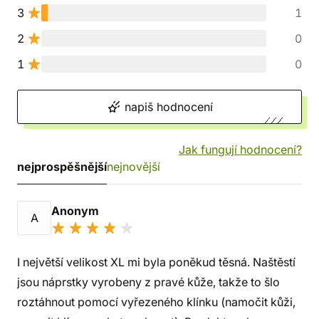
3
1
2
0
1
0
napiš hodnocení
Jak fungují hodnocení?
nejprospěšnější
nejnovější
Anonym
A
I největší velikost XL mi byla poněkud těsná. Naštěstí
jsou náprstky vyrobeny z pravé kůže, takže to šlo
roztáhnout pomocí vyřezeného klínku (namočit kůži,