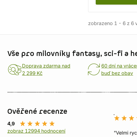
zobrazeno
1
-
6
z
6
v
Informace o obchodu
Vše pro milovníky fantasy, sci-fi a h
Doprava zdarma nad
60 dní na vráce
2 299 Kč
buď bez obav
Ověřené recenze
4,9
zobraz 12994 hodnocení
"Velmi ry