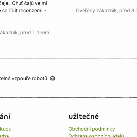
aje., Chuť čajů velmi
e se řídit recenzemi -
Ověřený zákazník, před 3 
ákazník, před 1 dnem
utelné vzpouře
robotů
ání
užitečné
ákupu
Obchodní podmínky
atba
Ochrana osobních údajů