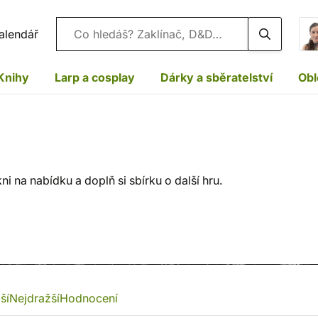
Vyhledávání
alendář
Knihy
Larp a cosplay
Dárky a sběratelství
Obl
i na nabídku a doplň si sbírku o další hru.
ší
Nejdražší
Hodnocení