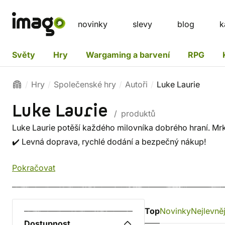
novinky
slevy
blog
k
Světy
Hry
Wargaming a barvení
RPG
Hry
Společenské hry
Autoři
Luke Laurie
Luke Laurie
/ produktů
Luke Laurie potěší každého milovníka dobrého hraní. Mrkn
✔️ Levná doprava, rychlé dodání a bezpečný nákup!
Pokračovat
Top
Novinky
Nejlevněj
Dostupnost