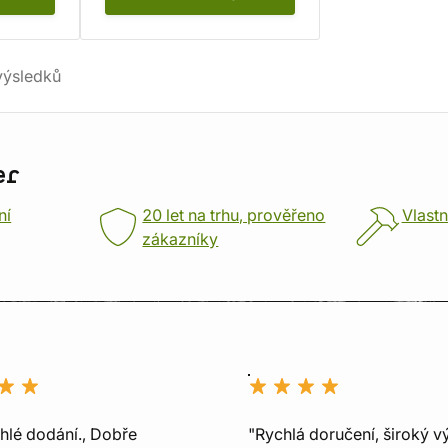
ýsledků
er
ní
20 let na trhu, prověřeno
Vlastn
zákazníky
chlé dodání., Dobře
"Rychlá doručení, široký v