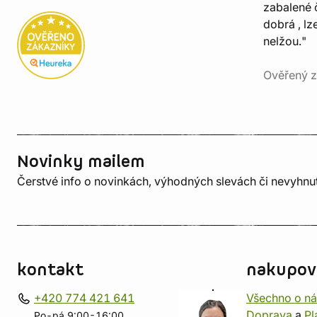
zabalené č
dobrá , lz
nelžou."
Ověřený z
Novinky mailem
Čerstvé info o novinkách, výhodných slevách či nevyhn
kontakt
nakupov
+420 774 421 641
Všechno o n
Doprava
a
Pl
Po-pá 9:00-16:00