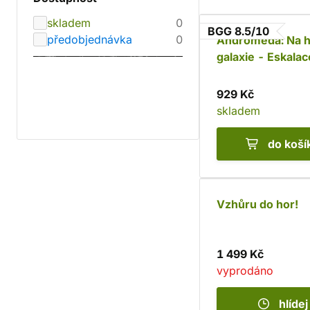
skladem
0
BGG 8.5/10
předobjednávka
0
Andromeda: Na h
galaxie - Eskalac
(rozšíření)
929 Kč
skladem
do koší
Vzhůru do hor!
1 499 Kč
vyprodáno
hlídej