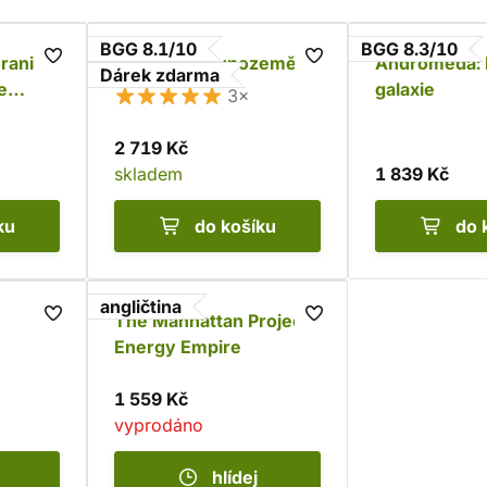
BGG 8.1/10
BGG 8.3/10
ranici
Legendy Dávnozemě
Andromeda: N
Dárek zdarma
e
galaxie
3×
2 719 Kč
skladem
1 839 Kč
ku
do košíku
do 
angličtina
The Manhattan Project:
Energy Empire
1 559 Kč
vyprodáno
hlídej