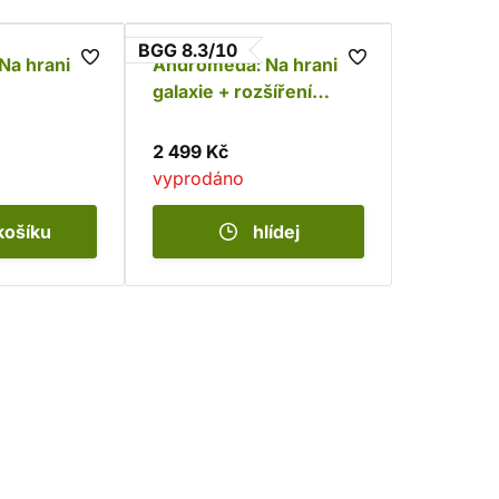
BGG 8.3/10
a hranici
Andromeda: Na hranici
galaxie + rozšíření
Andromeda: Eskalace
2 499 Kč
vyprodáno
košíku
hlídej