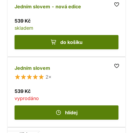
Jedním slovem - nová edice
539 Kč
skladem
do košíku
Jedním slovem
2×
539 Kč
vyprodáno
hlídej