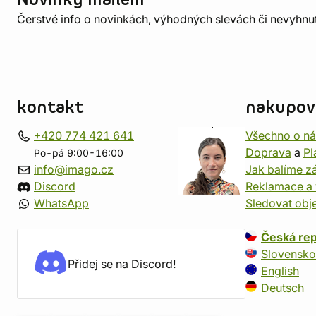
Novinky mailem
Čerstvé info o novinkách, výhodných slevách či nevyhn
kontakt
nakupov
+420 774 421 641
Všechno o n
Doprava
a
Pl
Po-pá 9:00-16:00
info@imago.cz
Jak balíme zá
Discord
Reklamace a 
WhatsApp
Sledovat obj
Česká rep
Slovensko
Přidej se na Discord!
English
Deutsch