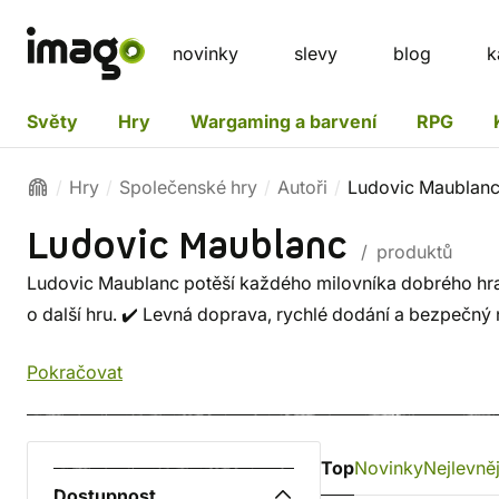
novinky
slevy
blog
k
Světy
Hry
Wargaming a barvení
RPG
Hry
Společenské hry
Autoři
Ludovic Maublan
Ludovic Maublanc
/ produktů
Ludovic Maublanc potěší každého milovníka dobrého hran
o další hru. ✔️ Levná doprava, rychlé dodání a bezpečný
Pokračovat
Top
Novinky
Nejlevněj
Dostupnost