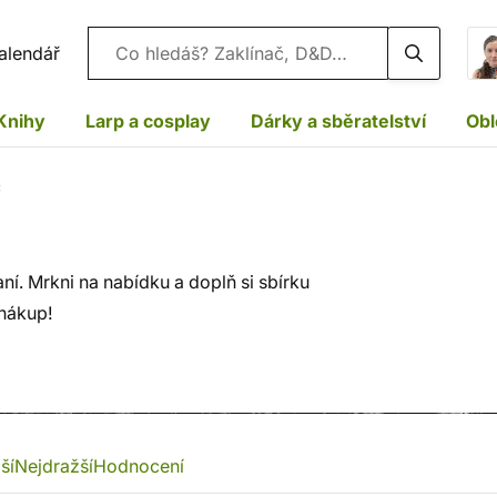
Vyhledávání
alendář
Knihy
Larp a cosplay
Dárky a sběratelství
Obl
c
í. Mrkni na nabídku a doplň si sbírku
 nákup!
ší
Nejdražší
Hodnocení