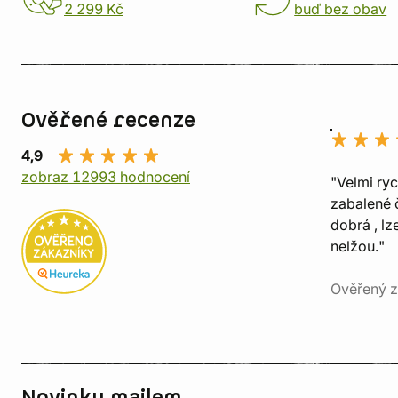
2 299 Kč
buď bez obav
Ověřené recenze
4,9
zobraz 12993 hodnocení
"Velmi ry
zabalené č
dobrá , lz
nelžou."
Ověřený z