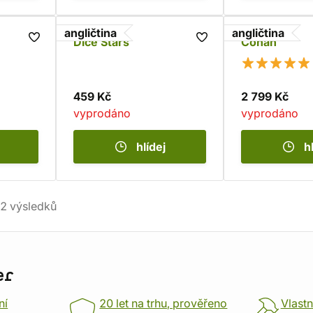
angličtina
angličtina
Dice Stars
Conan
459 Kč
2 799 Kč
vyprodáno
vyprodáno
hlídej
h
2
výsledků
er
ní
20 let na trhu, prověřeno
Vlastn