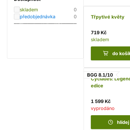
skladem
0
předobjednávka
0
Třpytivé květy
719 Kč
skladem
do koší
BGG 8.1/10
Cyclades: Legen
edice
1 599 Kč
vyprodáno
hlídej