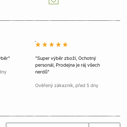
ýběr"
"Super výběr zboží, Ochotný
personál, Prodejna je ráj všech
dny
nerdů"
Ověřený zákazník, před 5 dny