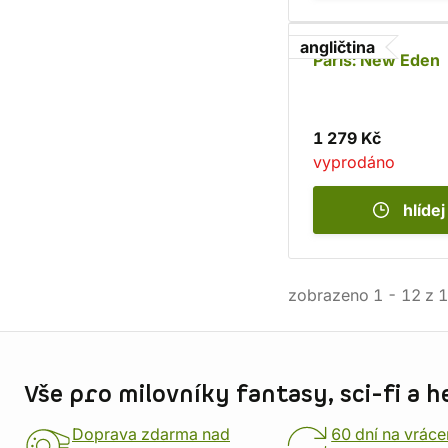
angličtina
Paris: New Eden
1 279 Kč
vyprodáno
hlídej
zobrazeno
1
-
12
z
1
Informace o obchodu
Vše pro milovníky fantasy, sci-fi a h
Doprava zdarma nad
60 dní na vráce