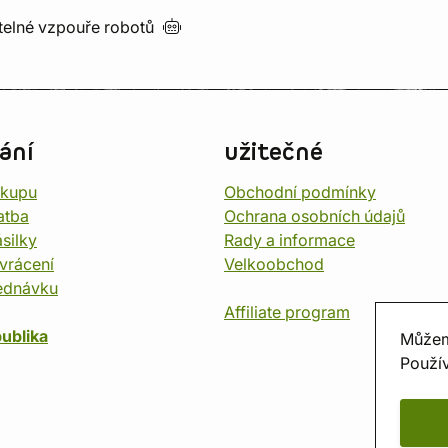
utelné vzpouře
robotů
ání
užitečné
ákupu
Obchodní podmínky
atba
Ochrana osobních údajů
silky
Rady a informace
vrácení
Velkoobchod
ednávku
Affiliate program
ublika
Můžem
Použív