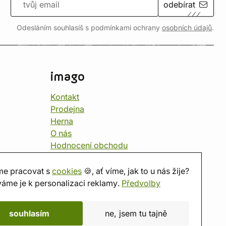
odebírat
Odesláním souhlasíš s podmínkami ochrany
osobních údajů
.
imago
Kontakt
Prodejna
Herna
O nás
Hodnocení obchodu
Dárkové poukazy
Kalendář
e pracovat s
cookies
🍪, ať víme, jak to u nás žije?
imago.blog
áme je k personalizaci reklamy.
Předvolby
souhlasím
ne, jsem tu tajně