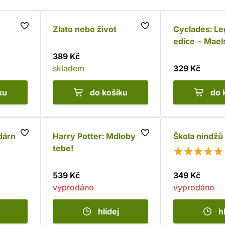
Zlato nebo život
Cyclades: Le
edice - Mae
389 Kč
skladem
329 Kč
ku
do košíku
do 
dární
Harry Potter: Mdloby na
Škola nindžů
tebe!
539 Kč
349 Kč
vyprodáno
vyprodáno
hlídej
h