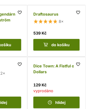
gendární
Draftosaurus
lström
8×
539 Kč
košíku
do košíku
Dice Town: A Fistful of
Dollars
2×
129 Kč
vyprodáno
lídej
hlídej