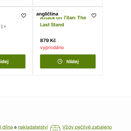
angličtina
Attack on Titan: The
Last Stand
1×
879 Kč
vyprodáno
lídej
hlídej
í dílna
a
nakladatelství
Vždy pečlivě zabaleno