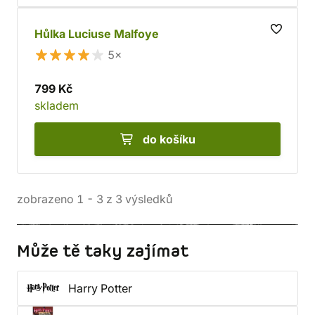
Hůlka Luciuse Malfoye
5×
799 Kč
skladem
do košíku
zobrazeno
1
-
3
z
3
výsledků
Může tě taky zajímat
Harry Potter