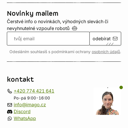
Novinky mailem
Čerstvé info o novinkách, výhodných slevách či
nevyhnutelné vzpouře
robotů
odebírat
Odesláním souhlasíš s podmínkami ochrany
osobních údajů
.
kontakt
+420 774 421 641
Po-pá 9:00-16:00
info@imago.cz
Discord
WhatsApp