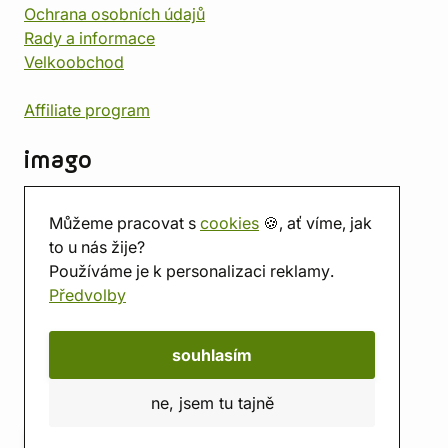
Ochrana osobních údajů
Rady a informace
Velkoobchod
Affiliate program
imago
Kontakt
Můžeme pracovat s
cookies
🍪, ať víme, jak
Prodejna
to u nás žije?
Herna
Používáme je k personalizaci reklamy.
O nás
Předvolby
Hodnocení obchodu
Dárkové poukazy
Kalendář
souhlasím
imago.blog
ne, jsem tu tajně