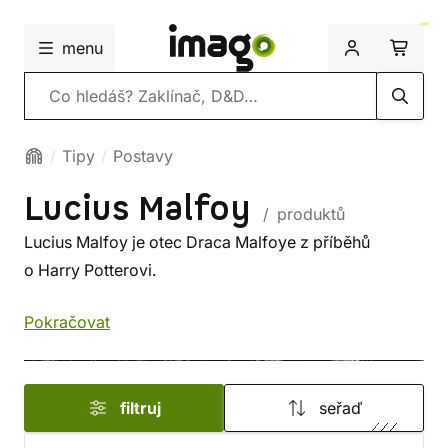
menu
Vyhledávání
Tipy
Postavy
Lucius Malfoy
/ produktů
Lucius Malfoy je otec Draca Malfoye z příběhů
o Harry Potterovi.
Pokračovat
filtruj
seřaď