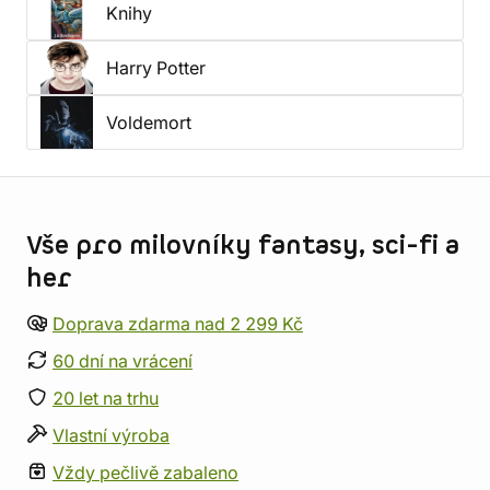
Knihy
Harry Potter
Voldemort
Informace o obchodu
Vše pro milovníky fantasy, sci-fi a
her
Doprava zdarma nad 2 299 Kč
60 dní na vrácení
20 let na trhu
Vlastní výroba
Vždy pečlivě zabaleno