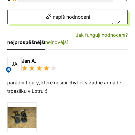
napiš hodnocení
Jak fungují hodnocení?
nejprospěšnější
nejnovější
Jan A.
JA
6
parádní figury, které nesmí chybět v žádné armádě
trpaslíku v Lotru ;)