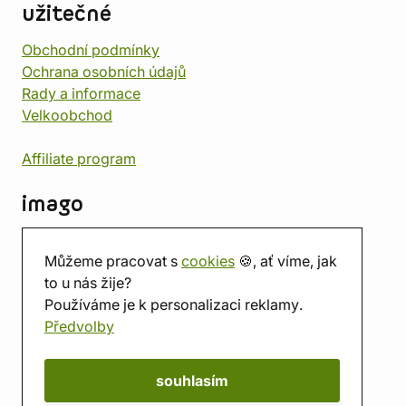
užitečné
Obchodní podmínky
Ochrana osobních údajů
Rady a informace
Velkoobchod
Affiliate program
imago
Kontakt
Můžeme pracovat s
cookies
🍪, ať víme, jak
Prodejna
to u nás žije?
Herna
Používáme je k personalizaci reklamy.
O nás
Předvolby
Hodnocení obchodu
Dárkové poukazy
Kalendář
souhlasím
imago.blog