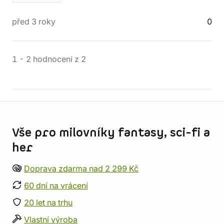
před 3 roky
0
1
-
2
hodnocení
z
2
Informace o obchodu
Vše pro milovníky fantasy, sci-fi a
her
Doprava zdarma nad 2 299 Kč
60 dní na vrácení
20 let na trhu
Vlastní výroba