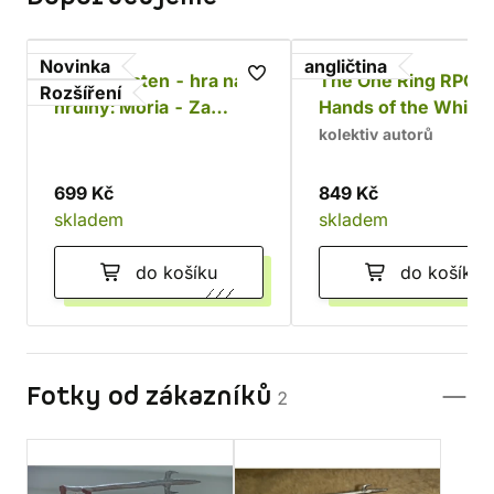
Novinka
angličtina
Jeden prsten - hra na
The One Ring RPG:
Rozšíření
hrdiny: Moria - Za
Hands of the White
Durinovými dveřmi
Wizard
kolektiv autorů
699 Kč
849 Kč
skladem
skladem
do košíku
do košíku
Fotky od zákazníků
2