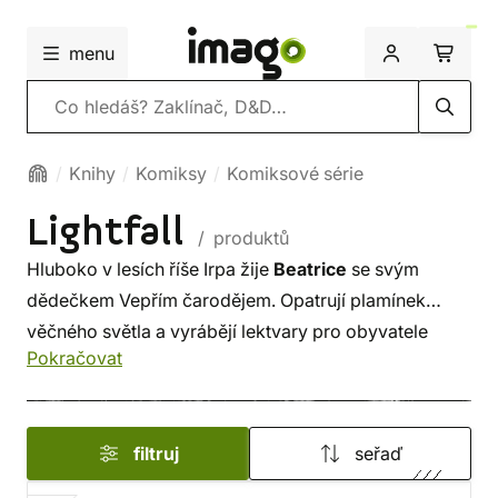
menu
Vyhledávání
Knihy
Komiksy
Komiksové série
Lightfall
/ produktů
Hluboko v lesích říše Irpa žije
Beatrice
se svým
dědečkem Vepřím čarodějem. Opatrují plamínek
věčného světla a vyrábějí lektvary pro obyvatele
Pokračovat
tohoto kdysi vzkvétajícího světa.
Jednoho rána však dědeček záhadně zmizí. Bea musí
filtruj
seřaď
překonat svůj věčný strach a vydá se ho hledat. Ještě
štěstí, že narazí na dobrosrdečného hrdinu
Cada
,