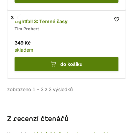
3
Lightfall 3: Temné časy
Tim Probert
349 Kč
skladem
do košíku
zobrazeno
1
-
3
z
3
výsledků
Z recenzí čtenářů