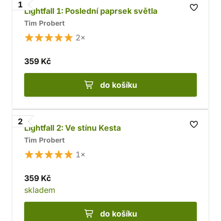
1
potomka dávného rodu Galdurianů. Spolu s ním čelí
Lightfall 1: Poslední paprsek světla
nástrahám a temnotě, která chce Irpu navždy pohltit.
Tim Probert
2×
359 Kč
do košíku
2
Lightfall 2: Ve stínu Kesta
Tim Probert
1×
359 Kč
skladem
do košíku