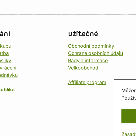
ání
užitečné
ákupu
Obchodní podmínky
atba
Ochrana osobních údajů
silky
Rady a informace
vrácení
Velkoobchod
ednávku
Affiliate program
ublika
Můžem
Použív
Zásad