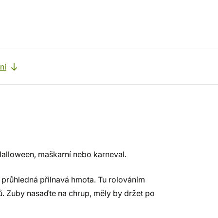
ní
Halloween, maškarní nebo karneval.
e průhledná přilnavá hmota. Tu rolováním
ů. Zuby nasaďte na chrup, měly by držet po