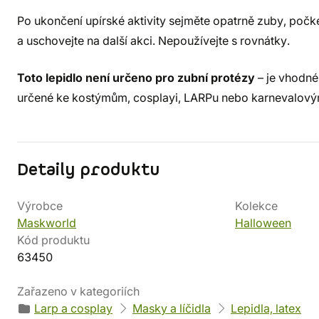
Po ukončení upírské aktivity sejměte opatrně zuby, počke
a uschovejte na další akci. Nepoužívejte s rovnátky.
Toto lepidlo není určeno pro zubní protézy
– je vhodné
určené ke kostýmům, cosplayi, LARPu nebo karnevalov
Detaily produktu
Výrobce
Kolekce
Maskworld
Halloween
Kód produktu
63450
Zařazeno v kategoriích
Larp a cosplay
Masky a líčidla
Lepidla, latex