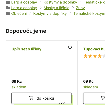
Larp a cosplay
Kostýmy a doplňky
Tematické 
Larp a cosplay
Masky a líčidla
Zuby
Oblečení
Kostýmy a doplňky
Tematické kostý
Doporučujeme
Upíří set s líčidly
Tupovací h
69 Kč
69 Kč
skladem
skladem
do košíku