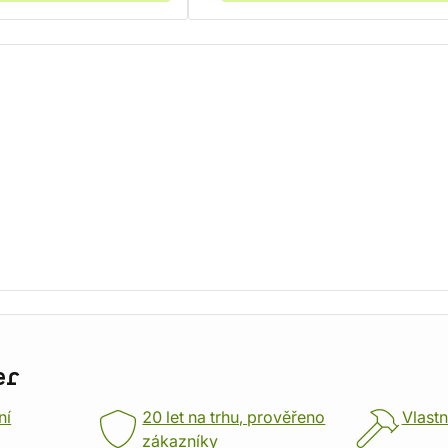
er
ní
20 let na trhu, prověřeno
Vlastn
zákazníky