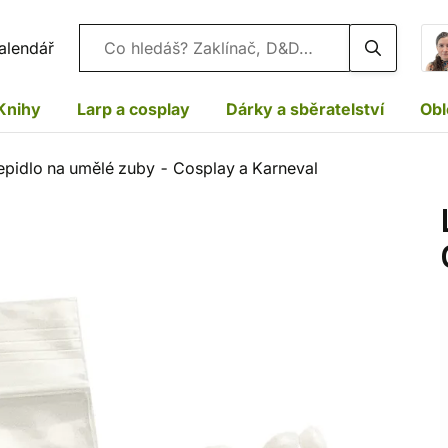
Vyhledávání
alendář
Knihy
Larp a cosplay
Dárky a sběratelství
Obl
epidlo na umělé zuby - Cosplay a Karneval