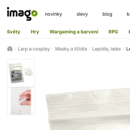
novinky
slevy
blog
k
Světy
Hry
Wargaming a barvení
RPG
Larp a cosplay
Masky a líčidla
Lepidla, latex
L