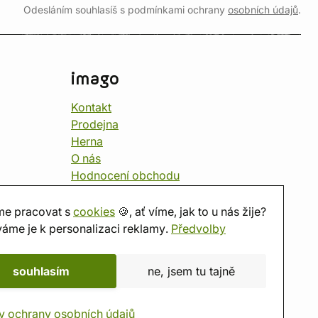
Odesláním souhlasíš s podmínkami ochrany
osobních údajů
.
imago
Kontakt
Prodejna
Herna
O nás
Hodnocení obchodu
Dárkové poukazy
Kalendář
e pracovat s
cookies
🍪, ať víme, jak to u nás žije?
imago.blog
áme je k personalizaci reklamy.
Předvolby
souhlasím
ne, jsem tu tajně
y ochrany osobních údajů