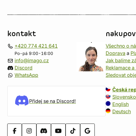
kontakt
nakupov
+420 774 421 641
Všechno o n
Doprava
a
Pl
Po-pá 9:00-16:00
info@imago.cz
Jak balíme zá
Discord
Reklamace a 
WhatsApp
Sledovat obj
Česká rep
Slovensko
Přidej se na Discord!
English
Deutsch