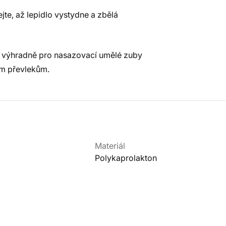
jte, až lepidlo vystydne a zbělá
 výhradně pro nasazovací umělé zuby
ým převlekům.
Materiál
Polykaprolakton