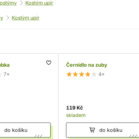
kostýmy
Kostým upír
my
Kostým upír
ubka
Černidlo na zuby
7×
4×
119 Kč
skladem
do košíku
do košíku