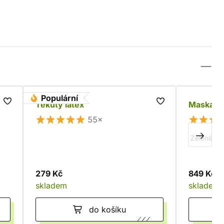
Populární
Tekutý latex
Maska Or
55×
Zelená
N
279 Kč
849 Kč
skladem
skladem
do košíku