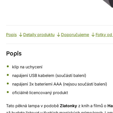
Popis
Detaily produktu
Doporučujeme
Fotky od
Popis
klip na uchycení
napájení USB kabelem (součástí balení)
napájení 3x bateriemi AAA (nejsou součástí balení)
oficiálně licencovaný produkt
Tato pěkná lampa v podobě
Zlatonky
z knih a filmů o
Ha
až budete listovat v tlustých magických grimoárech. La