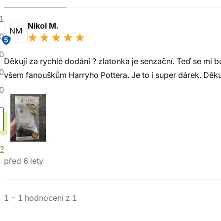
1
Nikol M.
NM
0
5
0
Děkuji za rychlé dodání ? zlatonka je senzační. Teď se mi b
0
všem fanouškům Harryho Pottera. Je to i super dárek. Děk
0
í?
před 6 lety
1
-
1
hodnocení
z
1