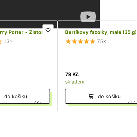
rry Potter - Zlatonka
Bertíkovy fazolky, malé (35 g)
13×
75×
79 Kč
skladem
do košíku
do košíku