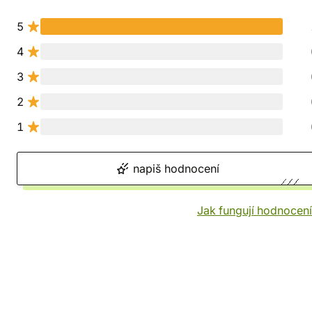
5
4
3
2
1
napiš hodnocení
Jak fungují hodnocen