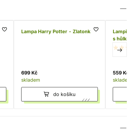
Lampa Harry Potter - Zlatonka
Lampička
s hůlkou
699 Kč
559 Kč
skladem
skladem
do košíku