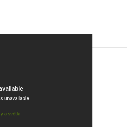
Kolekce
Famfrpál
Kód produktu
99
43864
 a světla