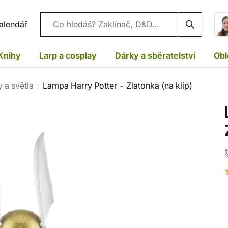
Vyhledávání
alendář
Knihy
Larp a cosplay
Dárky a sběratelství
Obl
 a světla
Lampa Harry Potter - Zlatonka (na klip)