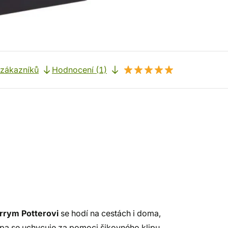
 zákazníků
Hodnocení (1)
rrym Potterovi
se hodí na cestách i doma,
mpa se uchycuje za pomoci šikovného klipu.