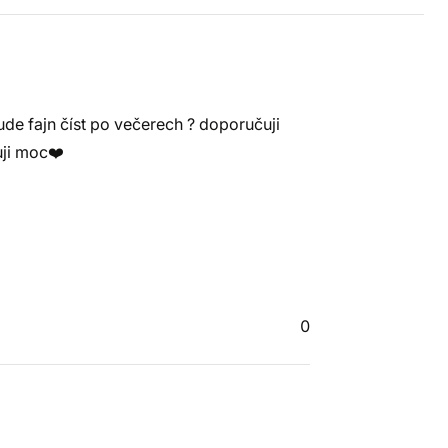
ude fajn číst po večerech ? doporučuji
uji moc❤️
0