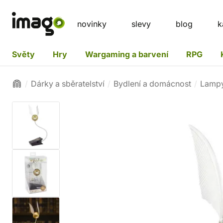
novinky
slevy
blog
k
Světy
Hry
Wargaming a barvení
RPG
Dárky a sběratelství
Bydlení a domácnost
Lampy