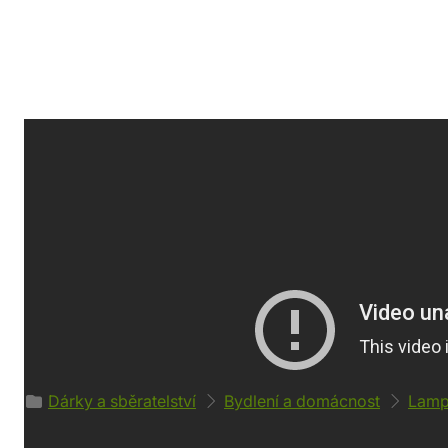
Detaily produktu
Svět
Výrobce
Harry Potter
Paladone
Parametry
EAN
Váha: 400 g
50559647274
Zařazeno v kategoriích
Dárky a sběratelství
Bydlení a domácnost
Lampy