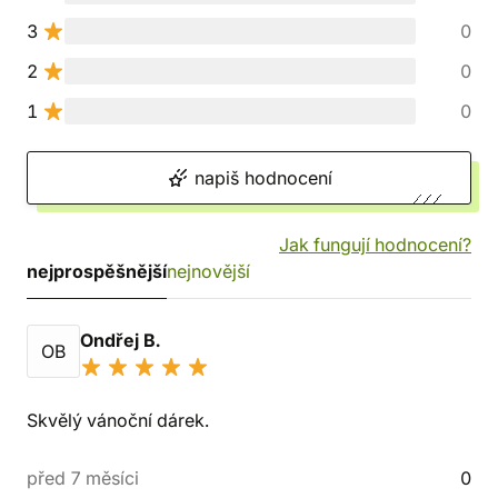
3
0
2
0
1
0
napiš hodnocení
Jak fungují hodnocení?
nejprospěšnější
nejnovější
Ondřej B.
OB
Skvělý vánoční dárek.
před 7 měsíci
0