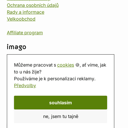
Ochrana osobních údajů
Rady a informace
Velkoobchod
Affiliate program
imago
Kontakt
Můžeme pracovat s
cookies
🍪, ať víme, jak
Prodejna
to u nás žije?
Herna
Používáme je k personalizaci reklamy.
O nás
Předvolby
Hodnocení obchodu
Dárkové poukazy
Kalendář
souhlasím
imago.blog
ne, jsem tu tajně