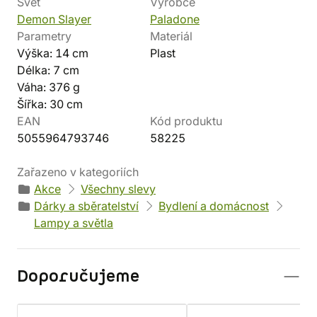
Svět
Výrobce
Demon Slayer
Paladone
Parametry
Materiál
Výška: 14 cm
Plast
Délka: 7 cm
Váha: 376 g
Šířka: 30 cm
EAN
Kód produktu
5055964793746
58225
Zařazeno v kategoriích
Akce
Všechny slevy
Dárky a sběratelství
Bydlení a domácnost
Lampy a světla
Doporučujeme