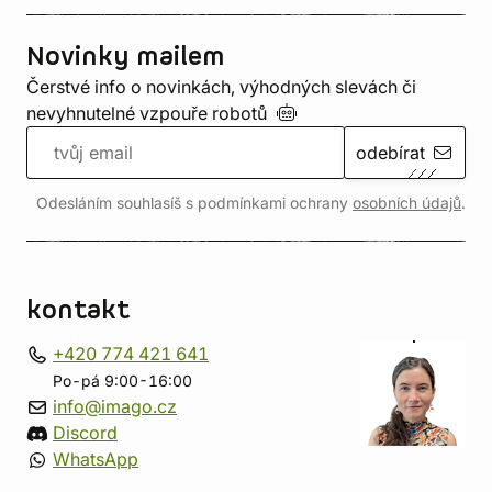
Novinky mailem
Čerstvé info o novinkách, výhodných slevách či
nevyhnutelné vzpouře
robotů
odebírat
Odesláním souhlasíš s podmínkami ochrany
osobních údajů
.
kontakt
+420 774 421 641
Po-pá 9:00-16:00
info@imago.cz
Discord
WhatsApp