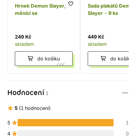
Hrnek Demon Slayer,
Sada plakátů Demo
měnící se
Slayer - 9 ks
249 Kč
449 Kč
skladem
skladem
do košíku
do košíku
Hodnocení
1
5
(1 hodnocení)
5
1
4
0