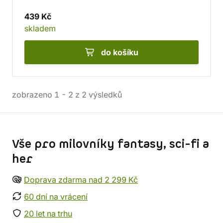
439 Kč
skladem
do košíku
zobrazeno
1
-
2
z
2
výsledků
Informace o obchodu
Vše pro milovníky fantasy, sci-fi a
her
Doprava zdarma nad 2 299 Kč
60 dní na vrácení
20 let na trhu