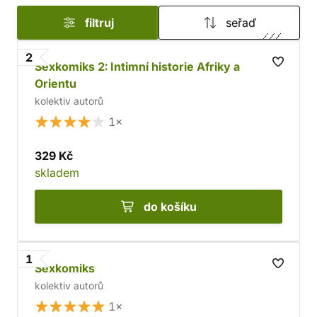
filtruj
seřaď
2
Sexkomiks 2: Intimní historie Afriky a
Orientu
kolektiv autorů
1×
329 Kč
skladem
do košíku
1
Sexkomiks
kolektiv autorů
1×