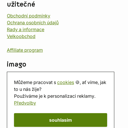
užitečné
Obchodní podmínky
Ochrana osobních údajů
Rady a informace
Velkoobchod
Affiliate program
imago
Kontakt
Můžeme pracovat s
cookies
🍪, ať víme, jak
Prodejna
to u nás žije?
Herna
Používáme je k personalizaci reklamy.
O nás
Předvolby
Hodnocení obchodu
Dárkové poukazy
Kalendář
souhlasím
imago.blog