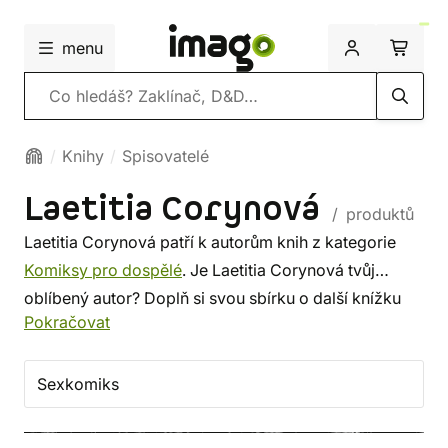
menu
Vyhledávání
Knihy
Spisovatelé
Laetitia Corynová
/ produktů
Laetitia Corynová patří k autorům knih z kategorie
Komiksy pro dospělé
. Je Laetitia Corynová tvůj
oblíbený autor? Doplň si svou sbírku o další knížku
Pokračovat
tohoto spisovatele, nebo si prohlédni
nejnovější knihy
od dalších autorů z této kategorie. Někdo vybírá
srdcem, někdo podle autora. U nás si vybereš z méně
Sexkomiks
známých i z těch proslulých. ✔️ Nabízíme levnou
dopravu, rychlé dodání a bezpečný nákup!