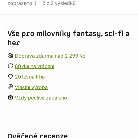
zobrazeno
1
-
2
z
2
výsledků
Informace o obchodu
Vše pro milovníky fantasy, sci-fi a
her
Doprava zdarma nad 2 299 Kč
60 dní na vrácení
20 let na trhu
Vlastní výroba
Vždy pečlivě zabaleno
Ověřené recenze