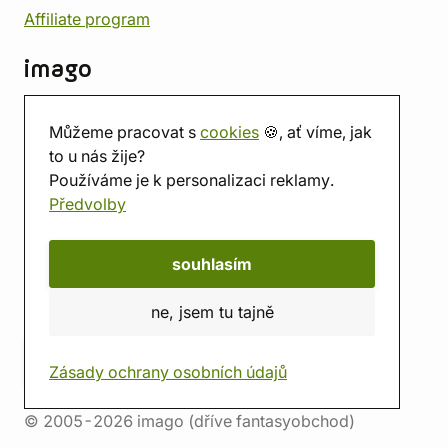
Affiliate program
imago
Kontakt
Můžeme pracovat s
cookies
🍪, ať víme, jak
Prodejna
to u nás žije?
Herna
Používáme je k personalizaci reklamy.
O nás
Předvolby
Hodnocení obchodu
Dárkové poukazy
Kalendář
souhlasím
imago.blog
ne, jsem tu tajně
Zásady ochrany osobních údajů
© 2005-2026 imago (dříve fantasyobchod)