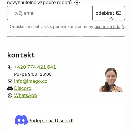
nevyhnutelné vzpouře
robotů
odebírat
Odesláním souhlasíš s podmínkami ochrany
osobních údajů
.
kontakt
+420 774 421 641
Po-pá 9:00-16:00
info@imago.cz
Discord
WhatsApp
Přidej se na Discord!