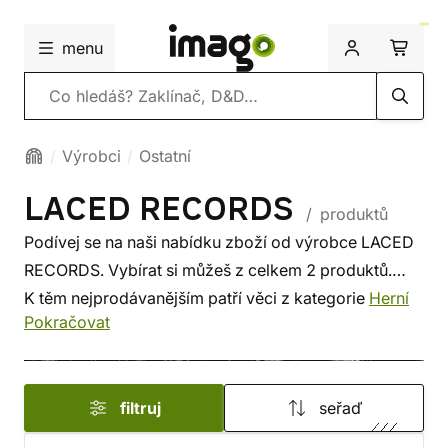
menu
Vyhledávání
Výrobci
Ostatní
LACED RECORDS
/ produktů
Podívej se na naši nabídku zboží od výrobce LACED
RECORDS. Vybírat si můžeš z celkem 2 produktů.
K těm nejprodávanějším patří věci z kategorie
Herní
Pokračovat
soundtracky
. A nejvíce si naši zákazníci oblíbili
Soundtrack Warhammer 40,000: Space Marine 2 (2
LP)
.
filtruj
seřaď