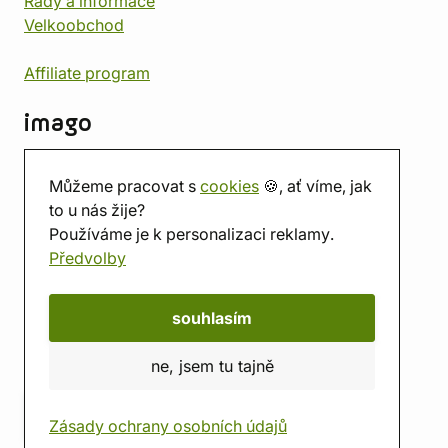
Rady a informace
Velkoobchod
Affiliate program
imago
Kontakt
Můžeme pracovat s
cookies
🍪, ať víme, jak
Prodejna
to u nás žije?
Herna
Používáme je k personalizaci reklamy.
O nás
Předvolby
Hodnocení obchodu
Dárkové poukazy
Kalendář
souhlasím
imago.blog
ne, jsem tu tajně
Zásady ochrany osobních údajů