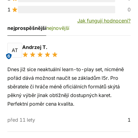
1
0
Jak fungují hodnocení?
nejprospěšnější
nejnovější
Andrzej T.
AT
6
Dnes již sice neaktuální learn-to-play set, nicméně
pořád dává možnost naučit se základům l5r. Pro
sběratele či hráče méně oficiálních formátů skýtá
pěkný výběr jinak obtížnějí dostupných karet.
Perfektní poměr cena kvalita.
před 11 lety
1