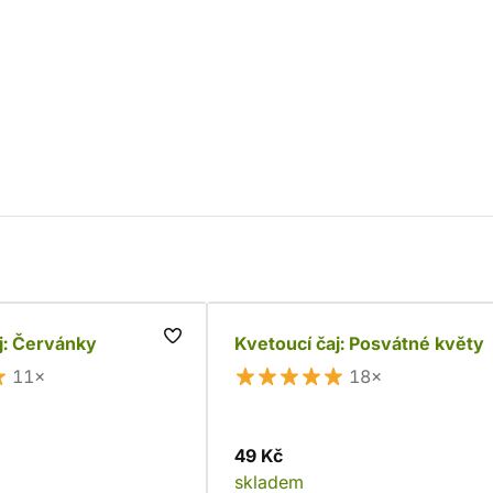
j: Červánky
Kvetoucí čaj: Posvátné květy
11×
18×
49 Kč
skladem