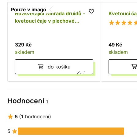
Pouze v imago
Rozkvétající zahrada druidů -
Kvetoucí ča
kvetoucí čaje v plechové
krabičce
329 Kč
49 Kč
skladem
skladem
do košíku
Hodnocení
1
5
(1 hodnocení)
5