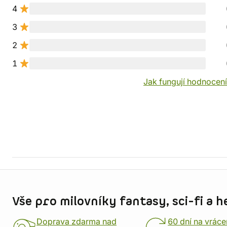
4
3
2
1
Jak fungují hodnocen
Informace o obchodu
Vše pro milovníky fantasy, sci-fi a h
Doprava zdarma nad
60 dní na vráce