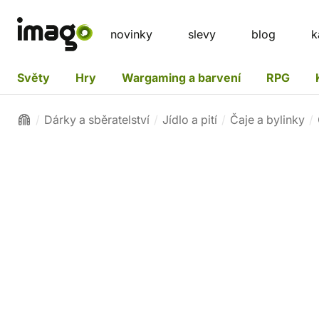
novinky
slevy
blog
k
Světy
Hry
Wargaming a barvení
RPG
Dárky a sběratelství
Jídlo a pití
Čaje a bylinky