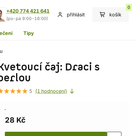
0
+420 774 421 641
přihlásit
košík
(po-pá 9:00-16:00)
ečení
Tipy
ou
Kvetoucí čaj: Draci s
perlou
5
(1 hodnocení)
28 Kč