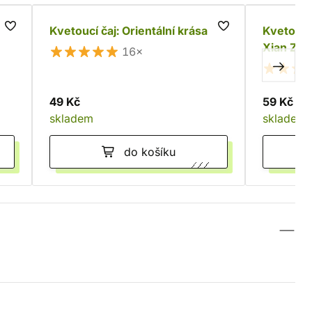
Kvetoucí čaj: Orientální krása
Kvetoucí 
Xian Zi)
16×
49 Kč
59 Kč
skladem
skladem
do košíku