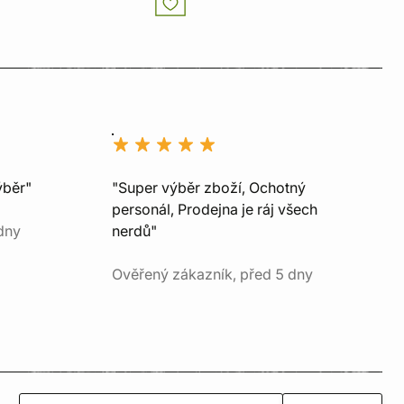
ýběr"
"Super výběr zboží, Ochotný
personál, Prodejna je ráj všech
dny
nerdů"
Ověřený zákazník, před 5 dny