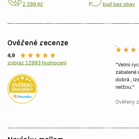
2 299 Kč
buď bez obav
Ověřené recenze
4,9
zobraz 12993 hodnocení
"Velmi ry
zabalené č
dobrá , lz
nelžou."
Ověřený z