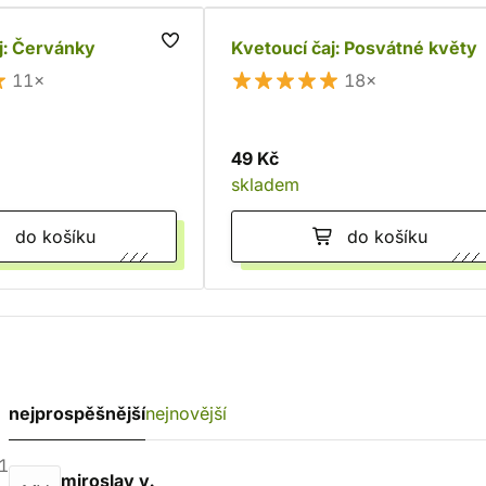
j: Červánky
Kvetoucí čaj: Posvátné květy
11×
18×
49 Kč
skladem
do košíku
do košíku
nejprospěšnější
nejnovější
1
miroslav v.