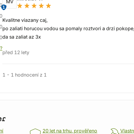
MV
0
1
0
Kvalitne viazany caj,
0
po zaliati horucou vodou sa pomaly roztvori a drzi pokope
da sa zaliat az 3x
0
í?
před 12 lety
1
-
1
hodnocení
z
1
er
ní
20 let na trhu, prověřeno
Vlastn