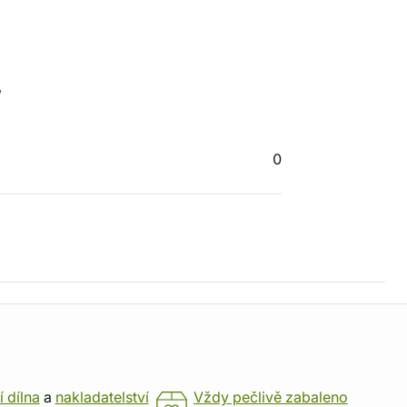
,
0
í dílna
a
nakladatelství
Vždy pečlivě zabaleno