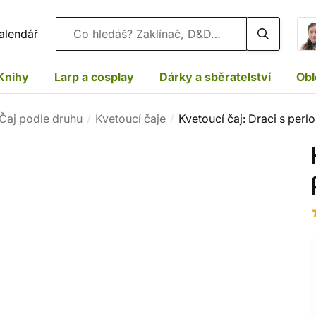
Vyhledávání
alendář
Knihy
Larp a cosplay
Dárky a sběratelství
Obl
Čaj podle druhu
Kvetoucí čaje
Kvetoucí čaj: Draci s perl