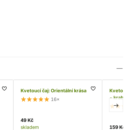
Kvetoucí čaj: Orientální krása
Kvetoucí 
- krabič
16×
49 Kč
skladem
159 Kč