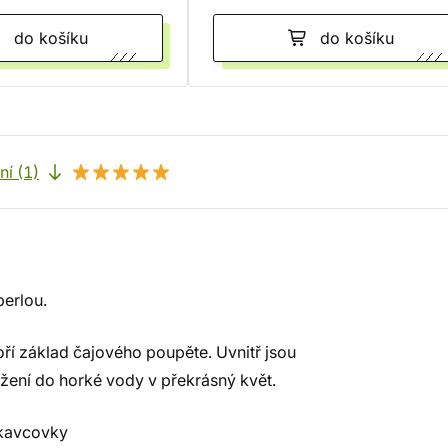
do košíku
do košíku
í (1)
perlou.
oří základ čajového poupěte. Uvnitř jsou
ožení do horké vody v překrásný květ.
askavcovky