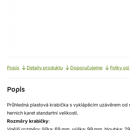
Popis
Detaily produktu
Doporučujeme
Fotky od
Popis
Průhledná plastová krabička s vyklápěcím uzávěrem od s
herních karet standartní velikosti.
Rozměry krabičky
:
Vnější rozměry
: šířka: 69 mm, výška: 99 mm, hloubka: 2