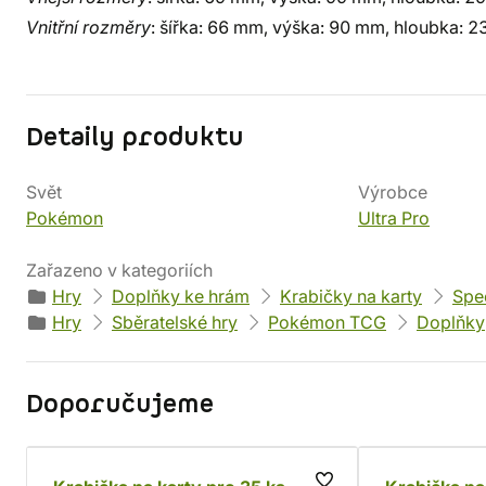
Vnitřní rozměry
: šířka: 66 mm, výška: 90 mm, hloubka: 
Detaily produktu
Svět
Výrobce
Pokémon
Ultra Pro
Zařazeno v kategoriích
Hry
Doplňky ke hrám
Krabičky na karty
Spec
Hry
Sběratelské hry
Pokémon TCG
Doplňky
Doporučujeme