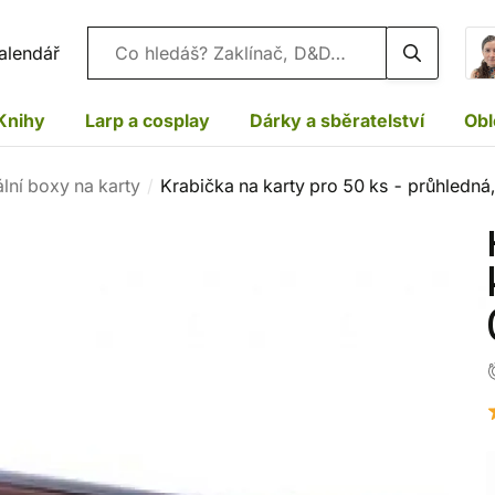
Vyhledávání
alendář
Knihy
Larp a cosplay
Dárky a sběratelství
Obl
lní boxy na karty
Krabička na karty pro 50 ks - průhledná,