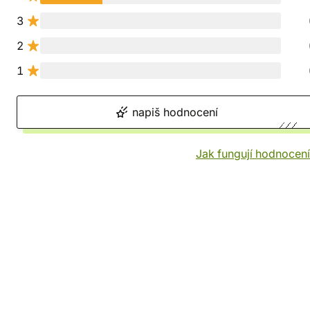
3
2
1
napiš hodnocení
Jak fungují hodnocen