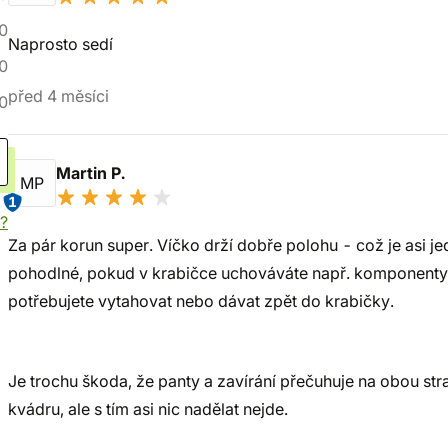
0
Naprosto sedí
0
před 4 měsíci
0
Martin P.
MP
1
í?
Za pár korun super. Víčko drží dobře polohu - což je asi je
pohodlné, pokud v krabičce uchováváte např. komponenty 
potřebujete vytahovat nebo dávat zpět do krabičky.
Je trochu škoda, že panty a zavírání přečuhuje na obou str
kvádru, ale s tím asi nic nadělat nejde.