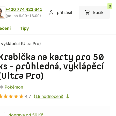
0
+420 774 421 641
přihlásit
košík
(po-pá 9:00-16:00)
ečení
Tipy
 vyklápěcí (Ultra Pro)
Krabička na karty pro 50
ks - průhledná, vyklápěcí
(Ultra Pro)
Pokémon
4,7
(19 hodnocení)
doprava od 59 Kč