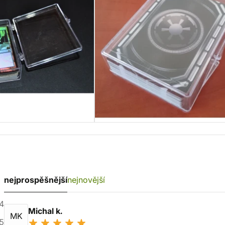
nejprospěšnější
nejnovější
4
Michal k.
MK
5