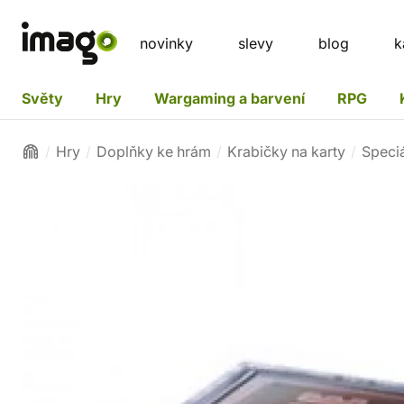
novinky
slevy
blog
k
Světy
Hry
Wargaming a barvení
RPG
Hry
Doplňky ke hrám
Krabičky na karty
Speciá