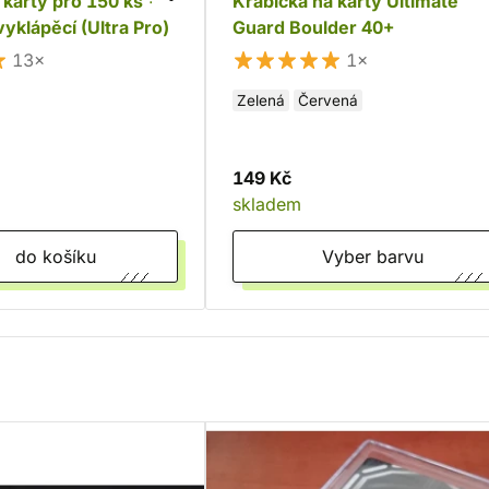
 karty pro 150 ks -
Krabička na karty Ultimate
yklápěcí (Ultra Pro)
Guard Boulder 40+
13×
1×
Zelená
Červená
149 Kč
skladem
do košíku
Vyber barvu