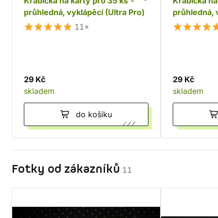
Krabička na karty pro 35 ks -
Krabička na
průhledná, vyklápěcí (Ultra Pro)
průhledná, v
11×
29 Kč
29 Kč
skladem
skladem
do košíku
Fotky od zákazníků
11