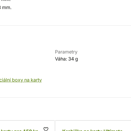
23 mm.
Parametry
Váha: 34 g
iální boxy na karty