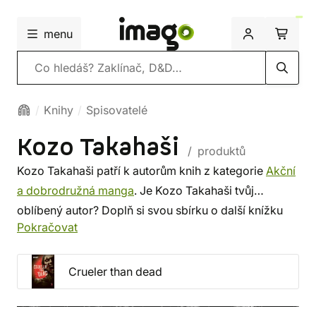
menu
Vyhledávání
Knihy
Spisovatelé
Kozo Takahaši
/ produktů
Kozo Takahaši patří k autorům knih z kategorie
Akční
a dobrodružná manga
. Je Kozo Takahaši tvůj
oblíbený autor? Doplň si svou sbírku o další knížku
Pokračovat
tohoto spisovatele, nebo si prohlédni
nejnovější knihy
od dalších autorů z této kategorie. Někdo vybírá
srdcem, někdo podle autora. U nás si vybereš z méně
Crueler than dead
známých i z těch proslulých. ✔️ Nabízíme levnou
dopravu, rychlé dodání a bezpečný nákup!