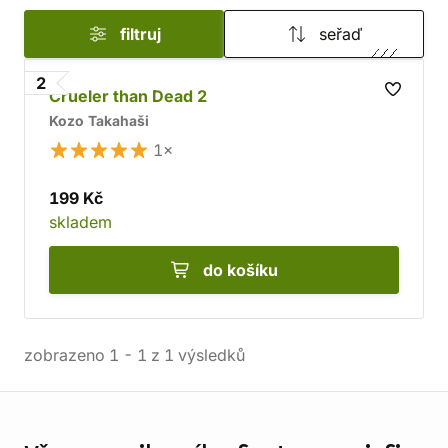
filtruj
seřaď
2
Crueler than Dead 2
Kozo Takahaši
1×
199 Kč
skladem
do košíku
zobrazeno
1
-
1
z
1
výsledků
Informace o obchodu