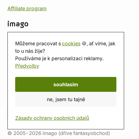
Affiliate program
imago
Kontakt
Můžeme pracovat s
cookies
🍪, ať víme, jak
Prodejna
to u nás žije?
Herna
Používáme je k personalizaci reklamy.
O nás
Předvolby
Hodnocení obchodu
Dárkové poukazy
Kalendář
souhlasím
imago.blog
ne, jsem tu tajně
Zásady ochrany osobních údajů
© 2005-2026 imago (dříve fantasyobchod)