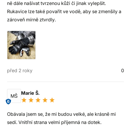
ně dále našívat tvrzenou kůži či jinak vylepšit.
Rukavice lze také povařit ve vodě, aby se zmenšily a
zároveň mírně ztvrdly.
před 2 roky
0
Marie Š.
MŠ
6
Obávala jsem se, že mi budou velké, ale krásně mi
sedí. Vnitřní strana velmi příjemná na dotek.