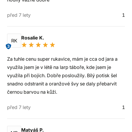
před 7 lety
1
Rosalie K.
RK
3
Za tuhle cenu super rukavice, mám je cca od jara a
využila jsem je v létě na larp táboře, kde jsem je
využila při bojích. Dobře posloužily. Bílý potisk šel
snadno odstranit a oranžové švy se daly přebarvit
černou barvou na kůži.
před 7 lety
1
Matyáš P.