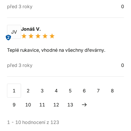
před 3 roky
0
Jonáš V.
JV
2
Teplé rukavice, vhodné na všechny dřevárny.
před 3 roky
0
1
2
3
4
5
6
7
8
9
10
11
12
13
1
-
10
hodnocení
z
123