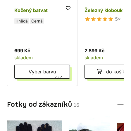
Kožený batvat
Železný klobouk
5×
Hnědá
Černá
699 Kč
2 899 Kč
skladem
skladem
Vyber barvu
do košíku
Fotky od zákazníků
16