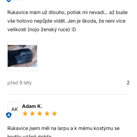
Rukavice mám už dlouho, potisk mi nevadí... až bude
vše hotovo nepůjde vidět. Jen je škoda, že není více
velikostí (nojo ženský ruce) :D
před 9 lety
2
Adam K.
AK
4
Rukavice jsem měl na larpu a k mému kostýmu se
hodily vážně dobře