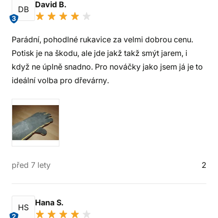
David B.
DB
3
Parádní, pohodlné rukavice za velmi dobrou cenu.
Potisk je na škodu, ale jde jakž takž smýt jarem, i
když ne úplně snadno. Pro nováčky jako jsem já je to
ideální volba pro dřevárny.
před 7 lety
2
Hana S.
HS
2