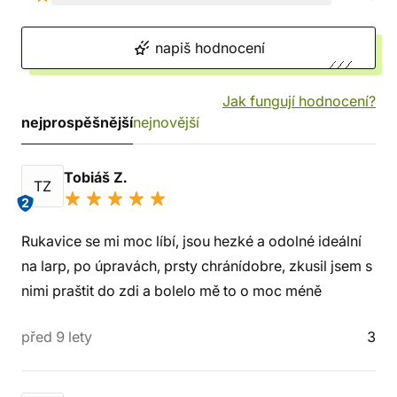
napiš hodnocení
Jak fungují hodnocení?
nejprospěšnější
nejnovější
Tobiáš Z.
TZ
2
Rukavice se mi moc líbí, jsou hezké a odolné ideální
na larp, po úpravách, prsty chránídobre, zkusil jsem s
nimi praštit do zdi a bolelo mě to o moc méně
před 9 lety
3