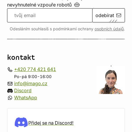
nevyhnutelné vzpouře
robotů
odebírat
Odesláním souhlasíš s podmínkami ochrany
osobních údajů
.
kontakt
+420 774 421 641
Po-pá 9:00-16:00
info@imago.cz
Discord
WhatsApp
Přidej se na Discord!