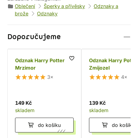
Oblečení
Šperky a přívěsky
Odznaky a
brože
Odznaky
Doporučujeme
Odznak Harry Potter -
Odznak Harry Potter
Mrzimor
Zmijozel
3×
4×
149 Kč
139 Kč
skladem
skladem
do košíku
do košíku