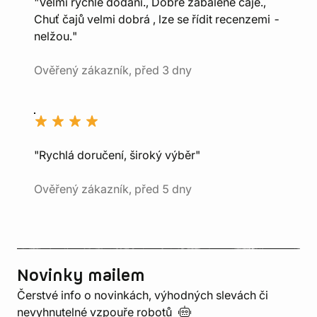
"Velmi rychlé dodání., Dobře zabalené čaje.,
Chuť čajů velmi dobrá , lze se řídit recenzemi -
nelžou."
Ověřený zákazník, před 3 dny
"Rychlá doručení, široký výběr"
Ověřený zákazník, před 5 dny
Novinky mailem
Čerstvé info o novinkách, výhodných slevách či
nevyhnutelné vzpouře
robotů