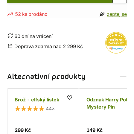
52 ks prodáno
zeptej se
60 dní na vrácení
Doprava zdarma nad 2 299 Kč
Alternativní produkty
Brož - elfský lístek
Odznak Harry Potter
Mystery Pin
44×
299 Kč
149 Kč