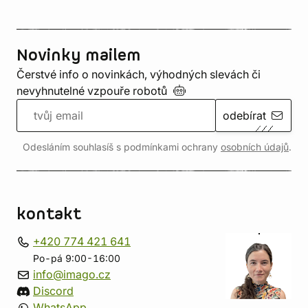
Novinky mailem
Čerstvé info o novinkách, výhodných slevách či
nevyhnutelné vzpouře
robotů
odebírat
Odesláním souhlasíš s podmínkami ochrany
osobních údajů
.
kontakt
+420 774 421 641
Po-pá 9:00-16:00
info@imago.cz
Discord
WhatsApp