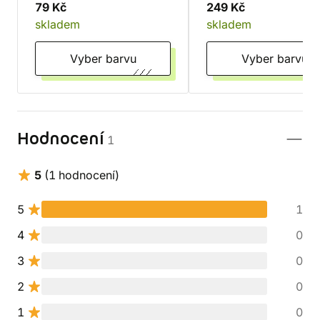
Červeno-bílá
79 Kč
249 Kč
skladem
skladem
Vyber barvu
Vyber barvu
Hodnocení
1
5
(1 hodnocení)
5
1
4
0
3
0
2
0
1
0