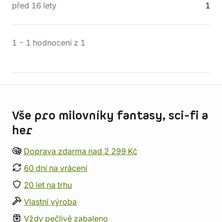
před 16 lety
1
1
-
1
hodnocení
z
1
Informace o obchodu
Vše pro milovníky fantasy, sci-fi a
her
Doprava zdarma nad 2 299 Kč
60 dní na vrácení
20 let na trhu
Vlastní výroba
Vždy pečlivě zabaleno