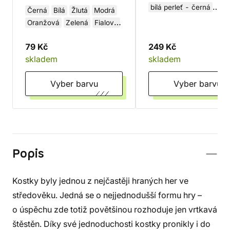
bílá perleť - černá
Černá
Bílá
Žlutá
Modrá
žíhaná zelená - zlatá
Oranžová
Zelená
Fialová
Modro-bílá
Fialovo-zl
Béžová
Červená
Hnědá
Červeno-bílá
79 Kč
249 Kč
skladem
skladem
Vyber barvu
Vyber barvu
Popis
Kostky byly jednou z nejčastěji hraných her ve
středověku. Jedná se o nejjednodušší formu hry –
o úspěchu zde totiž povětšinou rozhoduje jen vrtkavá
štěstěn. Díky své jednoduchosti kostky pronikly i do