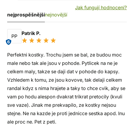
Jak fungují hodnocení?
nejprospěšnější
nejnovější
Patrik P.
PP
6
Perfektni kostky. Trochu jsem se bal, ze budou moc
male nebo tak ale jsou v pohode. Pytlicek na ne je
celkem maly, takze se daji dat v pohode do kapsy.
Vzhledem k tomu, ze jsou kovove, tak delaji celkem
randal kdyz s nima hrajete a taky to chce cvik, aby se
vam po hodu alespon dvakrat trikrat pretocily (kvuli
sve vaze). Jinak me prekvapilo, ze kostky nejsou
stejne. Ne na kazde je proti jednicce sestka apod. Inu
ale proc ne. Pet z peti.