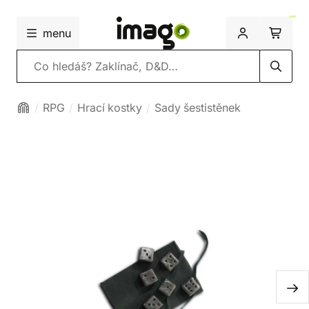
menu
Vyhledávání
RPG
Hrací kostky
Sady šestistěnek