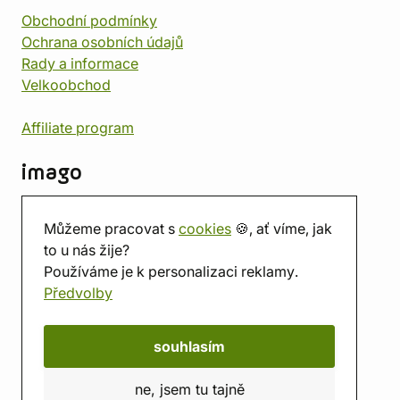
Obchodní podmínky
Ochrana osobních údajů
Rady a informace
Velkoobchod
Affiliate program
imago
Kontakt
Můžeme pracovat s
cookies
🍪, ať víme, jak
Prodejna
to u nás žije?
Herna
Používáme je k personalizaci reklamy.
O nás
Předvolby
Hodnocení obchodu
Dárkové poukazy
Kalendář
souhlasím
imago.blog
ne, jsem tu tajně