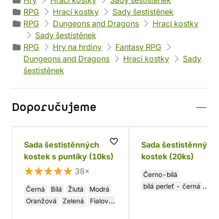
Hry
Hrací kostky
Sady šestistěnek
RPG
Hrací kostky
Sady šestistěnek
RPG
Dungeons and Dragons
Hrací kostky
Sady šestistěnek
RPG
Hry na hrdiny
Fantasy RPG
Dungeons and Dragons
Hrací kostky
Sady
šestistěnek
Doporučujeme
Sada šestistěnných
Sada šestistěnných
kostek s puntíky (10ks)
kostek (20ks)
38×
Černo-bílá
bílá perleť - černá
Černá
Bílá
Žlutá
Modrá
žíhaná zelená - zlatá
Oranžová
Zelená
Fialová
Modro-bílá
Fialovo-zl
Béžová
Červená
Hnědá