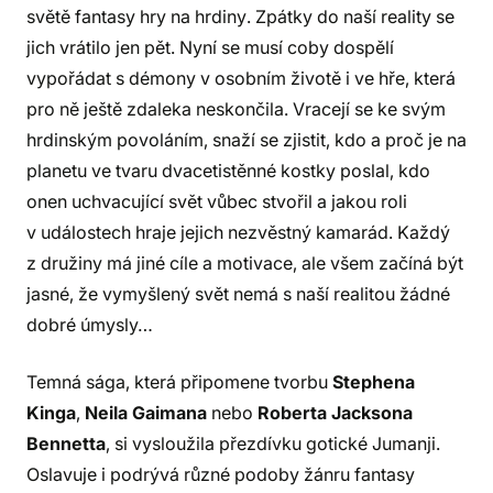
světě fantasy hry na hrdiny. Zpátky do naší reality se
jich vrátilo jen pět. Nyní se musí coby dospělí
vypořádat s démony v osobním životě i ve hře, která
pro ně ještě zdaleka neskončila. Vracejí se ke svým
hrdinským povoláním, snaží se zjistit, kdo a proč je na
planetu ve tvaru dvacetistěnné kostky poslal, kdo
onen uchvacující svět vůbec stvořil a jakou roli
v událostech hraje jejich nezvěstný kamarád. Každý
z družiny má jiné cíle a motivace, ale všem začíná být
jasné, že vymyšlený svět nemá s naší realitou žádné
dobré úmysly…
Temná sága, která připomene tvorbu
Stephena
Kinga
,
Neila Gaimana
nebo
Roberta Jacksona
Bennetta
, si vysloužila přezdívku gotické Jumanji.
Oslavuje i podrývá různé podoby žánru fantasy