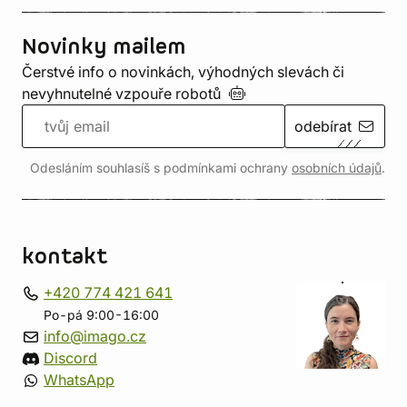
Novinky mailem
Čerstvé info o novinkách, výhodných slevách či
nevyhnutelné vzpouře
robotů
odebírat
Odesláním souhlasíš s podmínkami ochrany
osobních údajů
.
kontakt
+420 774 421 641
Po-pá 9:00-16:00
info@imago.cz
Discord
WhatsApp