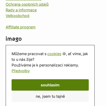
Ochrana osobních údajů
Rady a informace
Velkoobchod
Affiliate program
imago
Kontakt
Můžeme pracovat s
cookies
🍪, ať víme, jak
Prodejna
to u nás žije?
Herna
Používáme je k personalizaci reklamy.
O nás
Předvolby
Hodnocení obchodu
Dárkové poukazy
Kalendář
souhlasím
imago.blog
ne, jsem tu tajně