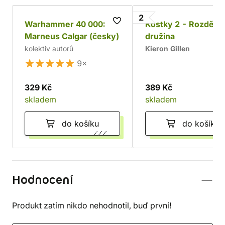
2
Warhammer 40 000:
Kostky 2 - Rozděle
Marneus Calgar (česky)
družina
kolektiv autorů
Kieron Gillen
9×
329 Kč
389 Kč
skladem
skladem
do košíku
do košíku
Hodnocení
Produkt zatím nikdo nehodnotil, buď první!