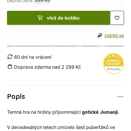
běžná cena:
399 Kč
vlož do košíku
zeptej se
60 dní na vrácení
Doprava zdarma nad 2 299 Kč
Popis
Temná hra na hrdiny připomínající
gotické Jumanji
.
V devadesátých letech zmizelo šest puberťáků ve