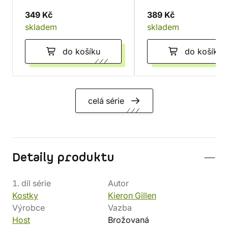
349 Kč
389 Kč
skladem
skladem
do košíku
do košíku
celá série
Detaily produktu
1. díl série
Autor
Kostky
Kieron Gillen
Výrobce
Vazba
Host
Brožovaná