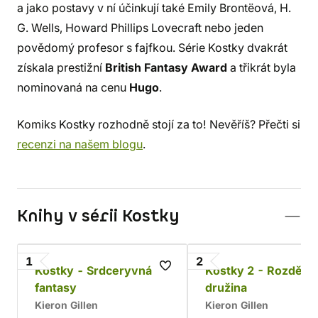
a jako postavy v ní účinkují také Emily Brontëová, H.
G. Wells, Howard Phillips Lovecraft nebo jeden
povědomý profesor s fajfkou. Série Kostky dvakrát
získala prestižní
British Fantasy Award
a třikrát byla
nominovaná na cenu
Hugo
.
Komiks Kostky rozhodně stojí za to! Nevěříš? Přečti si
recenzi na našem blogu
.
Knihy v sérii Kostky
1
2
Kostky - Srdceryvná
Kostky 2 - Rozděle
fantasy
družina
Kieron Gillen
Kieron Gillen