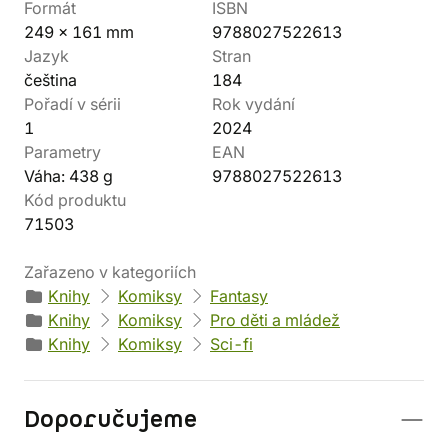
Formát
ISBN
249 x 161 mm
9788027522613
Jazyk
Stran
čeština
184
Pořadí v sérii
Rok vydání
1
2024
Parametry
EAN
Váha: 438 g
9788027522613
Kód produktu
71503
Zařazeno v kategoriích
Knihy
Komiksy
Fantasy
Knihy
Komiksy
Pro děti a mládež
Knihy
Komiksy
Sci-fi
Doporučujeme