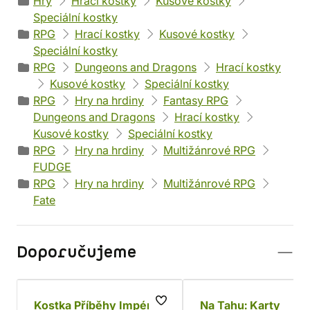
Hry
Hrací kostky
Kusové kostky
Speciální kostky
RPG
Hrací kostky
Kusové kostky
Speciální kostky
RPG
Dungeons and Dragons
Hrací kostky
Kusové kostky
Speciální kostky
RPG
Hry na hrdiny
Fantasy RPG
Dungeons and Dragons
Hrací kostky
Kusové kostky
Speciální kostky
RPG
Hry na hrdiny
Multižánrové RPG
FUDGE
RPG
Hry na hrdiny
Multižánrové RPG
Fate
Doporučujeme
Kostka Příběhy Impéria
Na Tahu: Karty