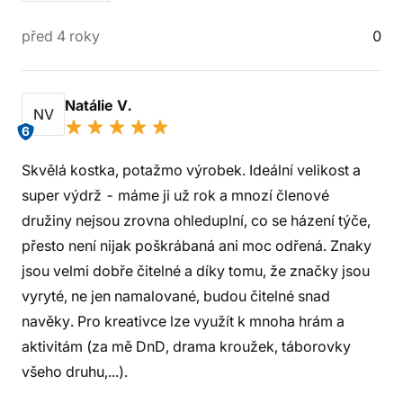
před 4 roky
0
Natálie V.
NV
6
Skvělá kostka, potažmo výrobek. Ideální velikost a
super výdrž - máme ji už rok a mnozí členové
družiny nejsou zrovna ohleduplní, co se házení týče,
přesto není nijak poškrábaná ani moc odřená. Znaky
jsou velmi dobře čitelné a díky tomu, že značky jsou
vyryté, ne jen namalované, budou čitelné snad
navěky. Pro kreativce lze využít k mnoha hrám a
aktivitám (za mě DnD, drama kroužek, táborovky
všeho druhu,...).