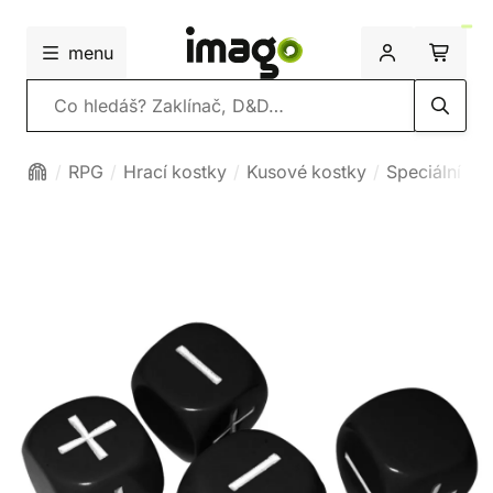
menu
Vyhledávání
RPG
Hrací kostky
Kusové kostky
Speciální ko