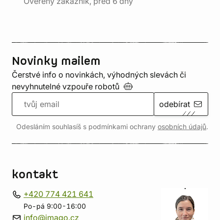
Ověřený zákazník, před 6 dny
Novinky mailem
Čerstvé info o novinkách, výhodných slevách či
nevyhnutelné vzpouře
robotů
odebírat
Odesláním souhlasíš s podmínkami ochrany
osobních údajů
.
kontakt
+420 774 421 641
Po-pá 9:00-16:00
info@imago.cz