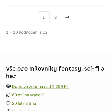
1
2
1
-
10
hodnocení
z
12
Informace o obchodu
Vše pro milovníky fantasy, sci-fi a
her
Doprava zdarma nad 2 299 Kč
60 dní na vrácení
20 let na trhu