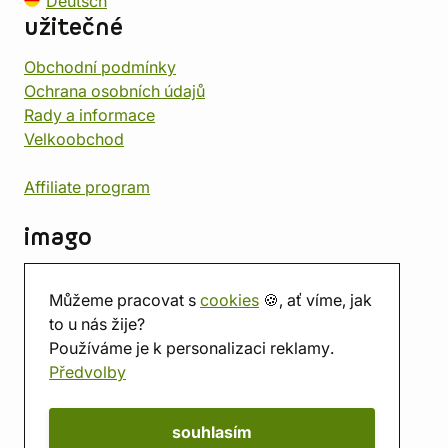
Deutsch
užitečné
Obchodní podmínky
Ochrana osobních údajů
Rady a informace
Velkoobchod
Affiliate program
imago
Kontakt
Můžeme pracovat s
cookies
🍪, ať víme, jak
Prodejna
to u nás žije?
Herna
Používáme je k personalizaci reklamy.
O nás
Předvolby
Hodnocení obchodu
Dárkové poukazy
Kalendář
souhlasím
imago.blog