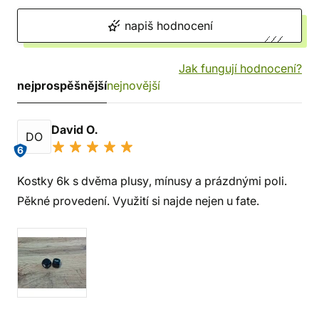
napiš hodnocení
Jak fungují hodnocení?
nejprospěšnější
nejnovější
David O.
DO
6
Kostky 6k s dvěma plusy, mínusy a prázdnými poli.
Pěkné provedení. Využití si najde nejen u fate.