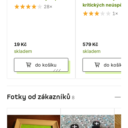
kritických neúspěc
28×
1×
19 Kč
579 Kč
skladem
skladem
do košíku
do košíku
Fotky od zákazníků
8