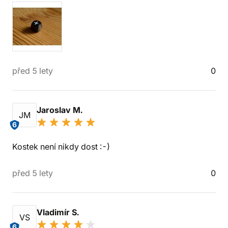
před 5 lety
0
Jaroslav M.
JM
6
Kostek není nikdy dost :-)
před 5 lety
0
Vladimír S.
VS
6