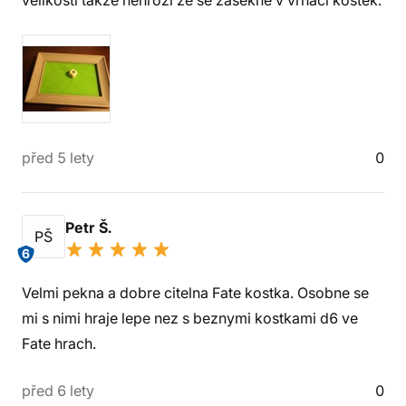
velikosti takže nehrozí že se zasekne v vrhači kostek.
před 5 lety
0
Petr Š.
PŠ
6
Velmi pekna a dobre citelna Fate kostka. Osobne se
mi s nimi hraje lepe nez s beznymi kostkami d6 ve
Fate hrach.
před 6 lety
0