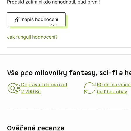
Produkt zatím nikdo nehodnotil, buď první!
napiš hodnocení
Jak fungují hodnocení?
Informace o obchodu
Vše pro milovníky fantasy, sci-fi a h
Doprava zdarma nad
60 dní na vráce
2 299 Kč
buď bez obav
Ověřené recenze