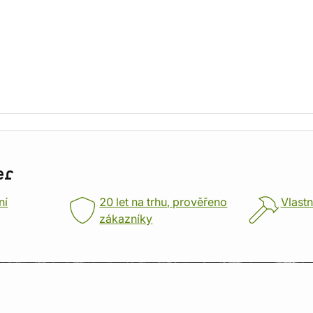
er
ní
20 let na trhu, prověřeno
Vlastn
zákazníky