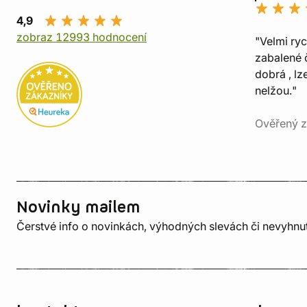
4,9
zobraz 12993 hodnocení
"Velmi ry
zabalené č
dobrá , lz
nelžou."
Ověřený z
Novinky mailem
Čerstvé info o novinkách, výhodných slevách či nevyhn