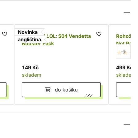
Novinka
Riftbound LOL: S04 Vendetta
Rohožka 
angličtina
Booster Pack
Not Pass
149 Kč
499 Kč
skladem
skladem
do košíku