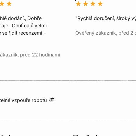
chlé dodání., Dobře
"Rychlá doručení, široký v
aje., Chuť čajů velmi
e se řídit recenzemi -
Ověřený zákazník, před 2 
ákazník, před 22 hodinami
utelné vzpouře
robotů