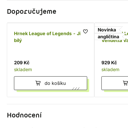
Doporučujeme
Novinka
Hrnek League of Legends - Jinx,
Riftbound L
angličtina
bílý
Vendetta Va
209 Kč
929 Kč
skladem
skladem
do košíku
Hodnocení