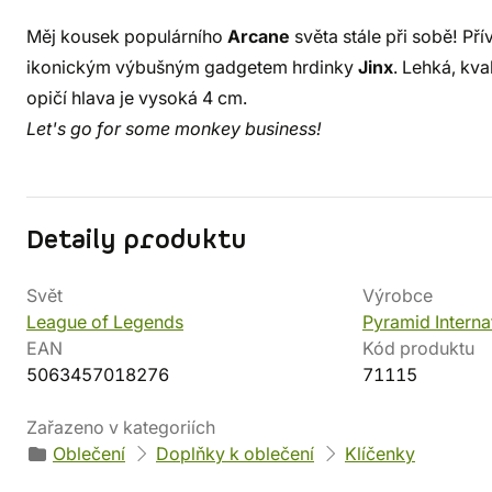
Měj kousek populárního
Arcane
světa stále při sobě! Př
ikonickým výbušným gadgetem hrdinky
Jinx
. Lehká, kva
opičí hlava je vysoká 4 cm.
Let's go for some monkey business!
Detaily produktu
Svět
Výrobce
League of Legends
Pyramid Interna
EAN
Kód produktu
5063457018276
71115
Zařazeno v kategoriích
Oblečení
Doplňky k oblečení
Klíčenky