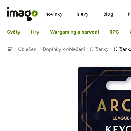
novinky
slevy
blog
k
Světy
Hry
Wargaming a barvení
RPG
Oblečení
Doplňky k oblečení
Klíčenky
Klíčen