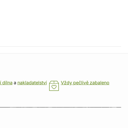
í dílna
a
nakladatelství
Vždy pečlivě zabaleno