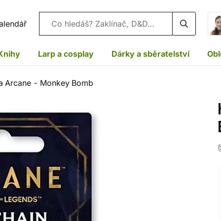
Vyhledávání
alendář
Knihy
Larp a cosplay
Dárky a sběratelství
Obl
ka Arcane - Monkey Bomb