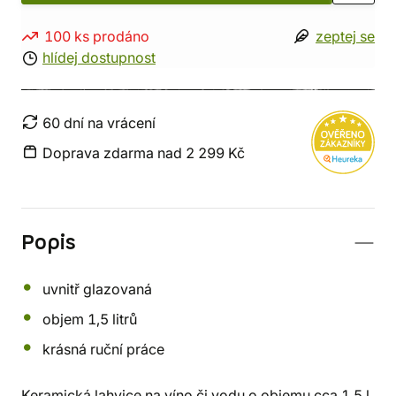
100 ks prodáno
zeptej se
hlídej dostupnost
60 dní na vrácení
Doprava zdarma nad 2 299 Kč
Popis
uvnitř glazovaná
objem 1,5 litrů
krásná ruční práce
Keramická lahvice na víno či vodu o objemu cca 1,5 l.