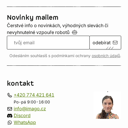
Novinky mailem
Čerstvé info o novinkách, výhodných slevách či
nevyhnutelné vzpouře
robotů
odebírat
Odesláním souhlasíš s podmínkami ochrany
osobních údajů
.
kontakt
+420 774 421 641
Po-pá 9:00-16:00
info@imago.cz
Discord
WhatsApp