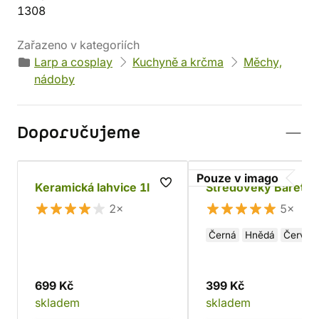
1308
Zařazeno v kategoriích
Larp a cosplay
Kuchyně a krčma
Měchy,
nádoby
Doporučujeme
Pouze v imago
Keramická lahvice 1l
Středověký Baret
2×
5×
Černá
Hnědá
Červen
699 Kč
399 Kč
skladem
skladem