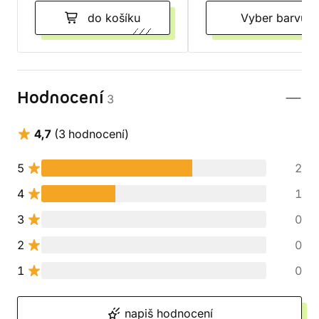
do košíku
Vyber barvu
Hodnocení
3
4,7
(3 hodnocení)
5
2
4
1
3
0
2
0
1
0
napiš hodnocení