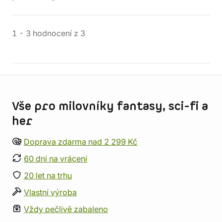
1
-
3
hodnocení
z
3
Informace o obchodu
Vše pro milovníky fantasy, sci-fi a
her
Doprava zdarma nad 2 299 Kč
60 dní na vrácení
20 let na trhu
Vlastní výroba
Vždy pečlivě zabaleno