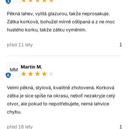
3
Pěkná lahev, vylitá glazurou, takže neprosakuje.
Zátka korková, bohužel mírně oštípaná a z ne moc
hustého korku, takže zátku vyměním.
před 11 lety
1
Martin M.
MM
6
Velmi pěkná, stylová, kvalitně zhotovená. Korková
zátka je sice spíše na okrasu, neboť nezakryje celý
otvor, ale pokud to nepotřebujete, nemá lahvice
chybu.
před 16 lety
1