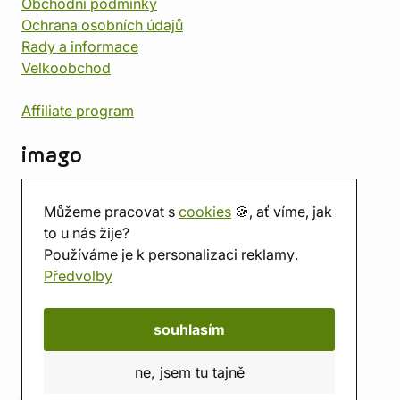
Obchodní podmínky
Ochrana osobních údajů
Rady a informace
Velkoobchod
Affiliate program
imago
Kontakt
Můžeme pracovat s
cookies
🍪, ať víme, jak
Prodejna
to u nás žije?
Herna
Používáme je k personalizaci reklamy.
O nás
Předvolby
Hodnocení obchodu
Dárkové poukazy
Kalendář
souhlasím
imago.blog
ne, jsem tu tajně