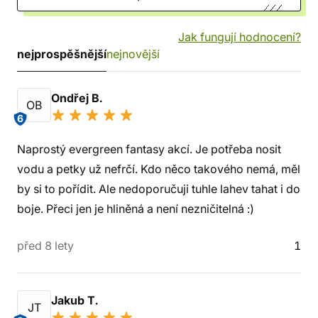
Jak fungují hodnocení?
nejprospěšnější
nejnovější
Ondřej B.
OB
6
Naprostý evergreen fantasy akcí. Je potřeba nosit
vodu a petky už nefrčí. Kdo něco takového nemá, měl
by si to pořídit. Ale nedoporučuji tuhle lahev tahat i do
boje. Přeci jen je hliněná a není nezničitelná :)
před 8 lety
1
Jakub T.
JT