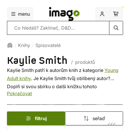
menu
Vyhledávání
Knihy
Spisovatelé
Kaylie Smith
/ produktů
Kaylie Smith patří k autorům knih z kategorie
Young
Adult knihy
. Je Kaylie Smith tvůj oblíbený autor?
Doplň si svou sbírku o další knížku tohoto
Pokračovat
spisovatele, nebo si prohlédni
nejnovější knihy
od
dalších autorů z této kategorie. Někdo vybírá srdcem,
někdo podle autora. U nás si vybereš z méně
filtruj
seřaď
známých i z těch proslulých. ✔️ Nabízíme levnou
dopravu, rychlé dodání a bezpečný nákup!