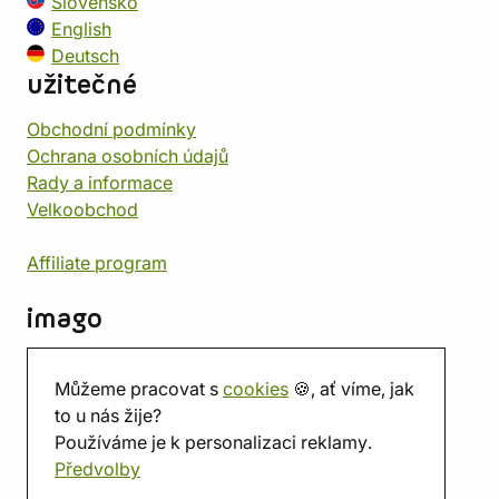
Slovensko
English
Deutsch
užitečné
Obchodní podmínky
Ochrana osobních údajů
Rady a informace
Velkoobchod
Affiliate program
imago
Kontakt
Můžeme pracovat s
cookies
🍪, ať víme, jak
Prodejna
to u nás žije?
Herna
Používáme je k personalizaci reklamy.
O nás
Předvolby
Hodnocení obchodu
Dárkové poukazy