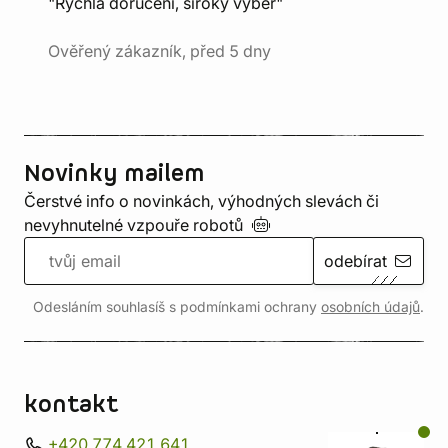
"Rychlá doručení, široký výběr"
Ověřený zákazník, před 5 dny
Novinky mailem
Čerstvé info o novinkách, výhodných slevách či
nevyhnutelné vzpouře
robotů
odebírat
Odesláním souhlasíš s podmínkami ochrany
osobních údajů
.
kontakt
+420 774 421 641