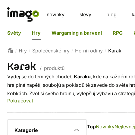
novinky
slevy
blog
k
Světy
Hry
Wargaming a barvení
RPG
Hry
Společenské hry
Herní rodiny
Karak
Karak
/ produktů
Vydej se do temných chodeb
Karaku
, kde na každém ro
hra plná napětí, soubojů a pokladů tě zavede do světa hr
kobkách. Zvol si svého hrdinu, vylepšuj výbavu a strateg
Pokračovat
Top
Novinky
Nejlevněj
Kategorie