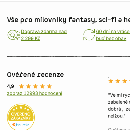
Informace o obchodu
Vše pro milovníky fantasy, sci-fi a h
Doprava zdarma nad
60 dní na vráce
2 299 Kč
buď bez obav
Ověřené recenze
4,9
zobraz 12993 hodnocení
"Velmi ry
zabalené č
dobrá , lz
nelžou."
Ověřený z