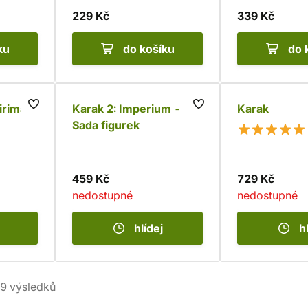
229 Kč
339 Kč
ku
do košíku
do 
irima &
Karak 2: Imperium -
Karak
Sada figurek
459 Kč
729 Kč
nedostupné
nedostupné
hlídej
h
9
výsledků