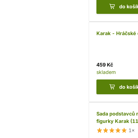
do koší
Karak - Hráčské
459 Kč
skladem
do koší
Sada podstavců 
figurky Karak (11
1×