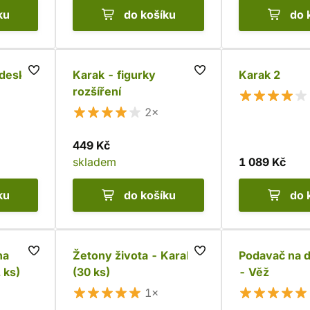
ku
do košíku
do 
 desky
Karak - figurky
Karak 2
rozšíření
2×
449 Kč
skladem
1 089 Kč
ku
do košíku
do 
na
Žetony života - Karak
Podavač na d
 ks)
(30 ks)
- Věž
1×