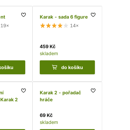
ent
Karak - sada 6 figurek
19×
14×
459 Kč
skladem
košíku
do košíku
ní
Karak 2 - pořadač
Karak 2
hráče
69 Kč
skladem