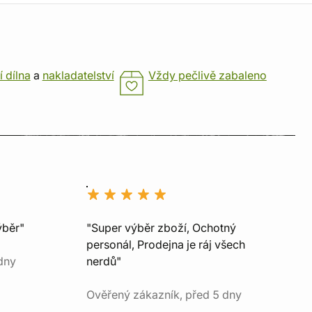
í dílna
a
nakladatelství
Vždy pečlivě zabaleno
ýběr"
"Super výběr zboží, Ochotný
personál, Prodejna je ráj všech
dny
nerdů"
Ověřený zákazník, před 5 dny