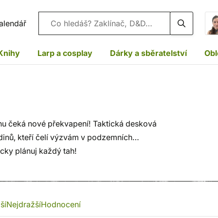
Vyhledávání
alendář
Knihy
Larp a cosplay
Dárky a sběratelství
Obl
hu čeká nové překvapení! Taktická desková
dinů, kteří čelí výzvám v podzemních
icky plánuj každý tah!
ší
Nejdražší
Hodnocení