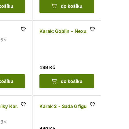
košíku
do košíku
Karak: Goblin - Nexus
5×
199 Kč
košíku
do košíku
ílky Karak
Karak 2 - Sada 6 figurek
3×
449 Kč