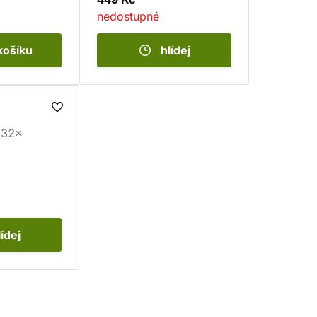
nedostupné
košíku
hlídej
32×
lídej