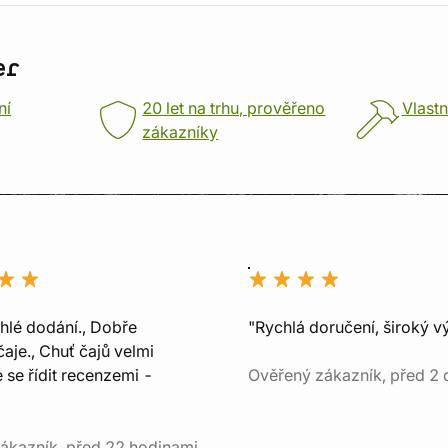
er
ní
20 let na trhu, prověřeno
Vlastn
zákazníky
chlé dodání., Dobře
"Rychlá doručení, široký v
aje., Chuť čajů velmi
e se řídit recenzemi -
Ověřený zákazník, před 2 
ákazník, před 22 hodinami