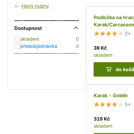
Herní rodiny
Podložka na hrací
Karak/Carcasso
Dostupnost
(nová verze)
2×
skladem
0
předobjednávka
0
39 Kč
skladem
do koší
Karak - Goblin
5×
319 Kč
skladem