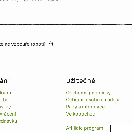
utelné vzpouře
robotů
ání
užitečné
ákupu
Obchodní podmínky
atba
Ochrana osobních údajů
silky
Rady a informace
vrácení
Velkoobchod
ednávku
Affiliate program