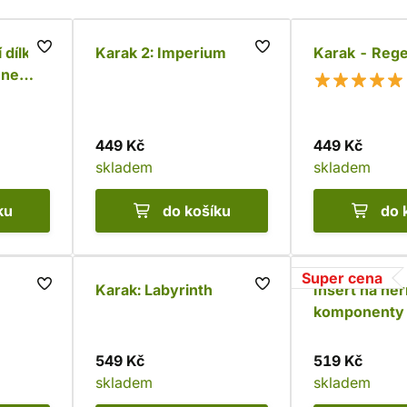
 dílky
Karak 2: Imperium
Karak - Reg
nne
449 Kč
449 Kč
skladem
skladem
ku
do košíku
do 
Super cena
Karak: Labyrinth
Insert na her
komponenty 
549 Kč
519 Kč
skladem
skladem