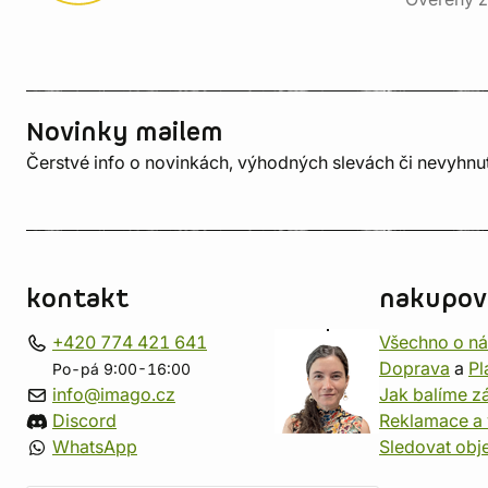
Novinky mailem
Čerstvé info o novinkách, výhodných slevách či nevyhn
kontakt
nakupov
+420 774 421 641
Všechno o n
Doprava
a
Pl
Po-pá 9:00-16:00
info@imago.cz
Jak balíme zá
Discord
Reklamace a 
WhatsApp
Sledovat obj