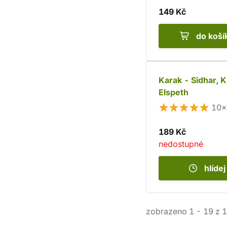
149 Kč
do koší
Karak - Sidhar, K
Elspeth
10×
189 Kč
nedostupné
hlídej
zobrazeno
1
-
19
z
1