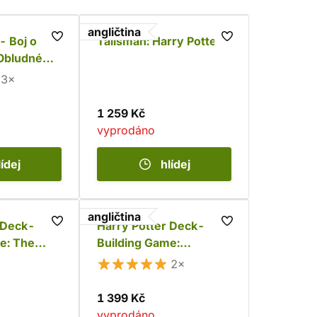
angličtina
- Boj o
Talisman: Harry Potter
Obludné
rozšíření)
3×
1 259 Kč
vyprodáno
lídej
hlídej
angličtina
 Deck-
Harry Potter Deck-
e: The
Building Game:
 of
Hogwarts Battle
2×
1 399 Kč
vyprodáno