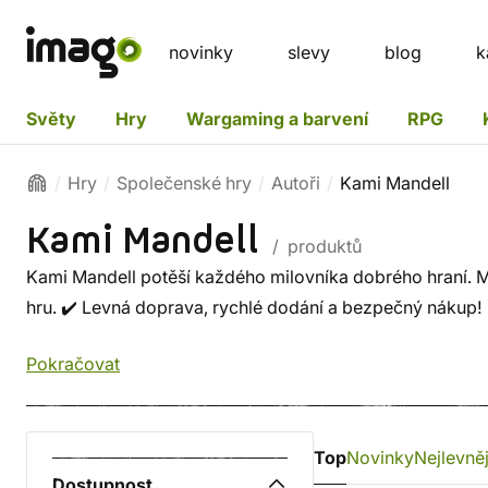
novinky
slevy
blog
k
Světy
Hry
Wargaming a barvení
RPG
Hry
Společenské hry
Autoři
Kami Mandell
Kami Mandell
/ produktů
Kami Mandell potěší každého milovníka dobrého hraní. Mr
hru. ✔️ Levná doprava, rychlé dodání a bezpečný nákup!
Pokračovat
Top
Novinky
Nejlevněj
Dostupnost