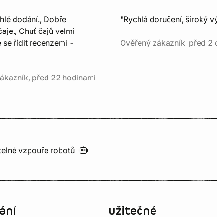
chlé dodání., Dobře
"Rychlá doručení, široký v
aje., Chuť čajů velmi
e se řídit recenzemi -
Ověřený zákazník, před 2 
ákazník, před 22 hodinami
utelné vzpouře
robotů
ání
užitečné