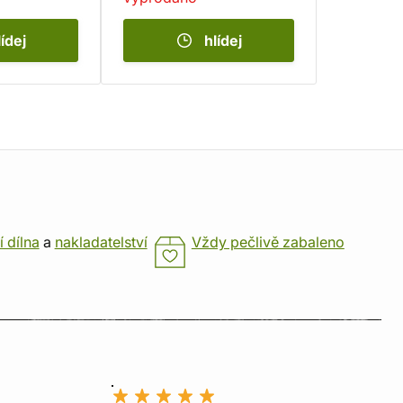
lídej
hlídej
í dílna
a
nakladatelství
Vždy pečlivě zabaleno