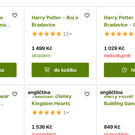
 o
Harry Potter - Boj o
Harry Potter 
ana
Bradavice
Bradavice - 
obludárium (
15×
1 499 Kč
1 029 Kč
skladem
nedostupné
ku
do košíku
h
angličtina
angličtina
gwarts
Talisman: Disney
Harry Potter
Kingdom Hearts
Building Gam
 Arts
Monster Box
1×
Monsters
1 536 Kč
849 Kč
vyprodáno
vyprodáno