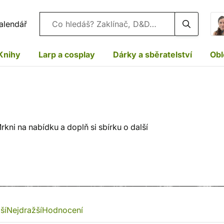
Vyhledávání
alendář
Knihy
Larp a cosplay
Dárky a sběratelství
Obl
kni na nabídku a doplň si sbírku o další
ší
Nejdražší
Hodnocení