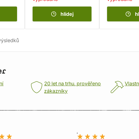
hlídej
h
ýsledků
er
ní
20 let na trhu, prověřeno
Vlastn
zákazníky