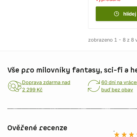
hlídej
zobrazeno
1
-
8
z
8
v
Informace o obchodu
Vše pro milovníky fantasy, sci-fi a h
Doprava zdarma nad
60 dní na vráce
2 299 Kč
buď bez obav
Ověřené recenze