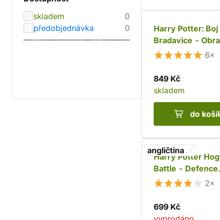
skladem
0
předobjednávka
0
Harry Potter: Boj
Bradavice - Obr
proti černé magii
6×
849 Kč
skladem
do koší
angličtina
Harry Potter Ho
Battle - Defence
Against the Dark
2×
699 Kč
vyprodáno