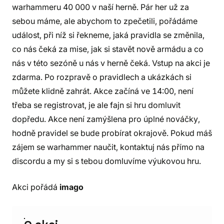
warhammeru 40 000 v naší herně. Pár her už za
sebou máme, ale abychom to zpečetili, pořádáme
událost, při níž si řekneme, jaká pravidla se změnila,
co nás čeká za mise, jak si stavět nově armádu a co
nás v této sezóně u nás v herně čeká. Vstup na akci je
zdarma. Po rozpravě o pravidlech a ukázkách si
můžete klidně zahrát. Akce začíná ve 14:00, není
třeba se registrovat, je ale fajn si hru domluvit
dopředu. Akce není zamýšlena pro úplné nováčky,
hodně pravidel se bude probírat okrajově. Pokud máš
zájem se warhammer naučit, kontaktuj nás přímo na
discordu a my si s tebou domluvíme výukovou hru.
Akci pořádá
imago