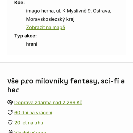
Kde:
imago herna, ul. K Myslivně 9, Ostrava,
Moravskoslezský kraj
Zobrazit na mapě
Typ akce:
hraní
Informace o obchodu
Vše pro milovníky fantasy, sci-fi a
her
Doprava zdarma nad 2 299 Kč
60 dní na vrácení
20 let na trhu
Vlastní výroba