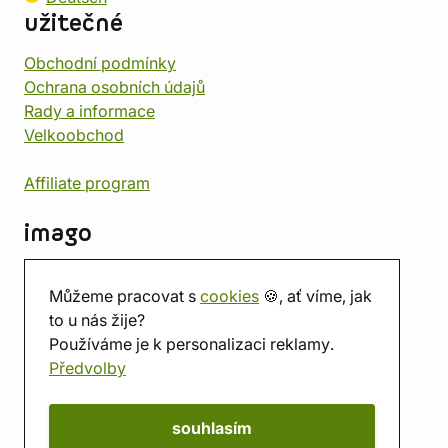
užitečné
Obchodní podmínky
Ochrana osobních údajů
Rady a informace
Velkoobchod
Affiliate program
imago
Kontakt
Můžeme pracovat s
cookies
🍪, ať víme, jak
Prodejna
to u nás žije?
Herna
Používáme je k personalizaci reklamy.
O nás
Předvolby
Hodnocení obchodu
Dárkové poukazy
Kalendář
souhlasím
imago.blog