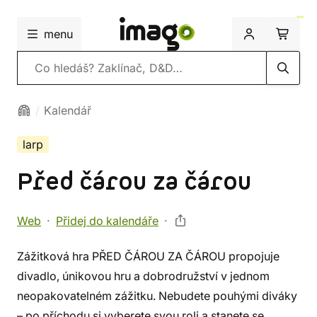
menu
Vyhledávání
Kalendář
larp
Před čárou za čárou
Web
Přidej do kalendáře
Zážitková hra PŘED ČÁROU ZA ČÁROU propojuje
divadlo, únikovou hru a dobrodružství v jednom
neopakovatelném zážitku. Nebudete pouhými diváky
– po příchodu si vyberete svou roli a stanete se