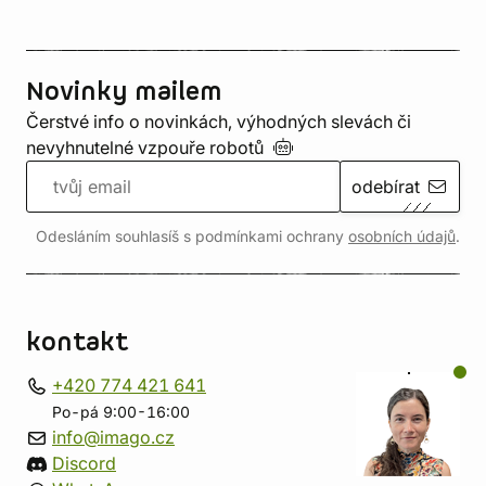
Novinky mailem
Čerstvé info o novinkách, výhodných slevách či
nevyhnutelné vzpouře
robotů
odebírat
Odesláním souhlasíš s podmínkami ochrany
osobních údajů
.
kontakt
+420 774 421 641
Po-pá 9:00-16:00
info@imago.cz
Discord