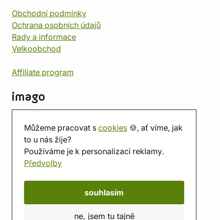
Obchodní podmínky
Ochrana osobních údajů
Rady a informace
Velkoobchod
Affiliate program
imago
Kontakt
Můžeme pracovat s
cookies
🍪, ať víme, jak
Prodejna
to u nás žije?
Herna
Používáme je k personalizaci reklamy.
O nás
Předvolby
Hodnocení obchodu
Dárkové poukazy
Kalendář
souhlasím
imago.blog
ne, jsem tu tajně