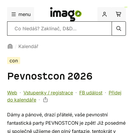
menu
Vyhledávání
Kalendář
con
Pevnostcon 2026
Web
Vstupenky / registrace
FB událost
Přidej
do kalendáře
Dámy a pánové, drazí přátelé, vaše pevnostní
fantastická party PEVNOSTCON je zpět! Již posedmé
si společně užijeme den plný fantazie, tentokrát v