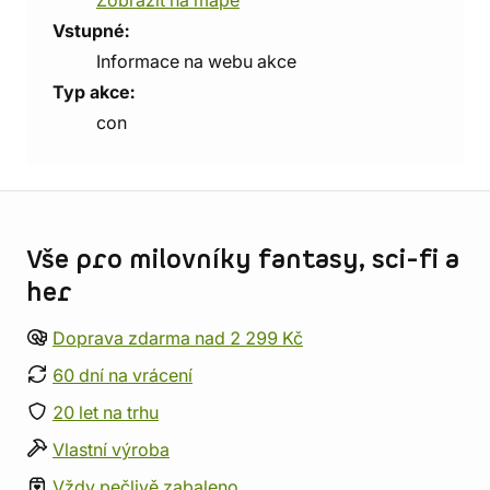
Zobrazit na mapě
Vstupné:
Informace na webu akce
Typ akce:
con
Informace o obchodu
Vše pro milovníky fantasy, sci-fi a
her
Doprava zdarma nad 2 299 Kč
60 dní na vrácení
20 let na trhu
Vlastní výroba
Vždy pečlivě zabaleno