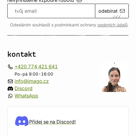
nevyhnutelné vzpouře
robotů
odebírat
Odesláním souhlasíš s podmínkami ochrany
osobních údajů
.
kontakt
+420 774 421 641
Po-pá 9:00-16:00
info@imago.cz
Discord
WhatsApp
Přidej se na Discord!