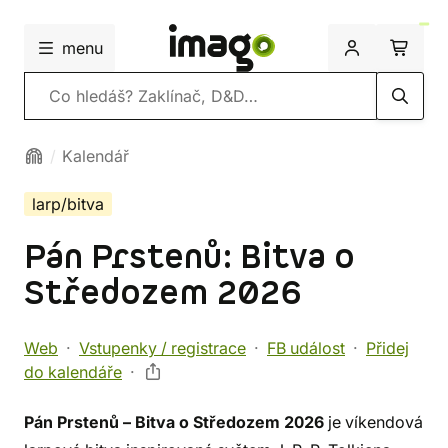
menu
Vyhledávání
Kalendář
larp/bitva
Pán Prstenů: Bitva o
Středozem 2026
Web
Vstupenky / registrace
FB událost
Přidej
do kalendáře
Pán Prstenů – Bitva o Středozem 2026
je víkendová