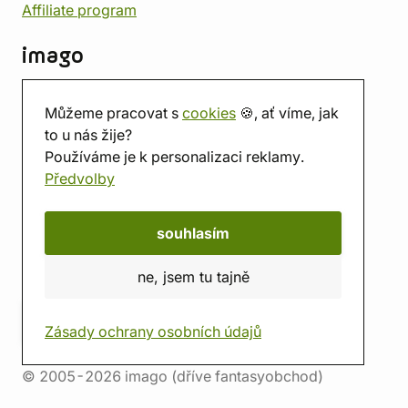
Affiliate program
imago
Kontakt
Můžeme pracovat s
cookies
🍪, ať víme, jak
Prodejna
to u nás žije?
Herna
Používáme je k personalizaci reklamy.
O nás
Předvolby
Hodnocení obchodu
Dárkové poukazy
Kalendář
souhlasím
imago.blog
ne, jsem tu tajně
Zásady ochrany osobních údajů
© 2005-2026 imago (dříve fantasyobchod)