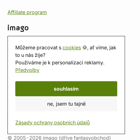
Affiliate program
imago
Kontakt
Můžeme pracovat s
cookies
🍪, ať víme, jak
Prodejna
to u nás žije?
Herna
Používáme je k personalizaci reklamy.
O nás
Předvolby
Hodnocení obchodu
Dárkové poukazy
Kalendář
souhlasím
imago.blog
ne, jsem tu tajně
Zásady ochrany osobních údajů
© 2005-2026 imago (dříve fantasyobchod)