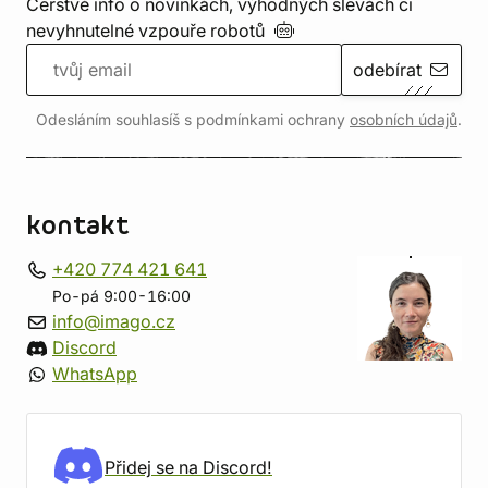
Čerstvé info o novinkách, výhodných slevách či
nevyhnutelné vzpouře
robotů
odebírat
Odesláním souhlasíš s podmínkami ochrany
osobních údajů
.
kontakt
+420 774 421 641
Po-pá 9:00-16:00
info@imago.cz
Discord
WhatsApp
Přidej se na Discord!