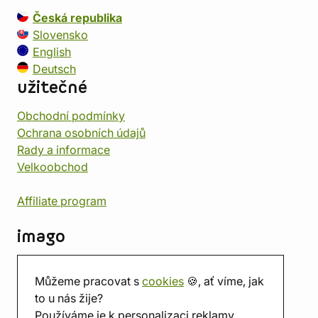
Česká republika
Slovensko
English
Deutsch
užitečné
Obchodní podmínky
Ochrana osobních údajů
Rady a informace
Velkoobchod
Affiliate program
imago
Kontakt
Můžeme pracovat s
cookies
🍪, ať víme, jak
Prodejna
to u nás žije?
Herna
Používáme je k personalizaci reklamy.
O nás