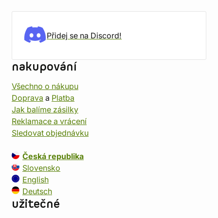
Přidej se na Discord!
nakupování
Všechno o nákupu
Doprava
a
Platba
Jak balíme zásilky
Reklamace a vrácení
Sledovat objednávku
Česká republika
Slovensko
English
Deutsch
užitečné