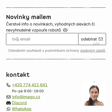
Novinky mailem
Čerstvé info o novinkách, výhodných slevách či
nevyhnutelné vzpouře
robotů
odebírat
Odesláním souhlasíš s podmínkami ochrany
osobních údajů
.
kontakt
+420 774 421 641
Po-pá 9:00-16:00
info@imago.cz
Discord
WhatsApp