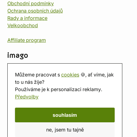
Obchodní podmínky
Ochrana osobních údajů
Rady a informace
Velkoobchod
Affiliate program
imago
Kontakt
Můžeme pracovat s
cookies
🍪, ať víme, jak
Prodejna
to u nás žije?
Herna
Používáme je k personalizaci reklamy.
O nás
Předvolby
Hodnocení obchodu
Dárkové poukazy
Kalendář
souhlasím
imago.blog
ne, jsem tu tajně