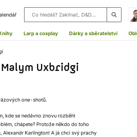
Vyhledávání
alendář
Knihy
Larp a cosplay
Dárky a sběratelství
Obl
gi
v Malym Uxbridgi
norázových one-shotů.
nem, kde se nedávno znovu rozběhl
roblém, chápete? Protože někdo do toho
 Alexandr Karlington! A já chci svý prachy