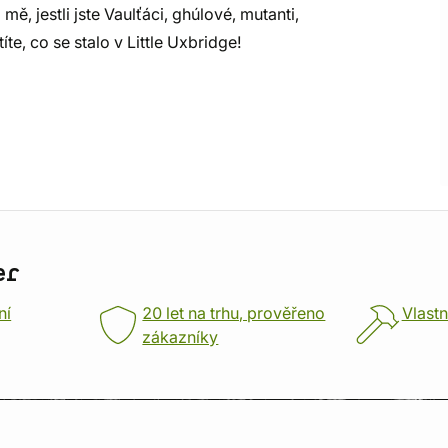
ě, jestli jste Vaulťáci, ghúlové, mutanti,
íte, co se stalo v Little Uxbridge!
er
ní
20 let na trhu, prověřeno
Vlastn
zákazníky