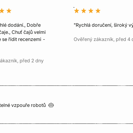
chlé dodání., Dobře
"Rychlá doručení, široký v
aje., Chuť čajů velmi
e se řídit recenzemi -
Ověřený zákazník, před 4 
ákazník, před 2 dny
utelné vzpouře
robotů