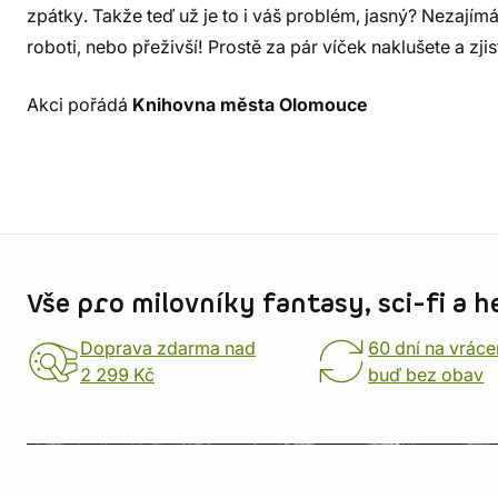
zpátky. Takže teď už je to i váš problém, jasný? Nezajímá m
roboti, nebo přeživší! Prostě za pár víček naklušete a zjist
Akci pořádá
Knihovna města Olomouce
Informace o obchodu
Vše pro milovníky fantasy, sci-fi a h
Doprava zdarma nad
60 dní na vráce
2 299 Kč
buď bez obav