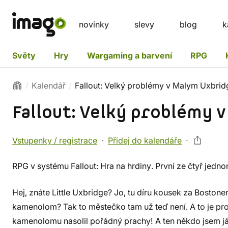
novinky
slevy
blog
k
Světy
Hry
Wargaming a barvení
RPG
Kalendář
Fallout: Velký problémy v Malym Uxbrid
Fallout: Velký problémy 
Vstupenky / registrace
Přidej do kalendáře
RPG v systému Fallout: Hra na hrdiny. První ze čtyř jed
Hej, znáte Little Uxbridge? Jo, tu díru kousek za Bosto
kamenolom? Tak to městečko tam už teď není. A to je p
kamenolomu nasolil pořádný prachy! A ten někdo jsem já,