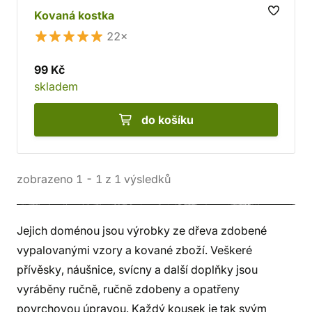
Kovaná kostka
22×
99 Kč
skladem
do košíku
zobrazeno
1
-
1
z
1
výsledků
Jejich doménou jsou výrobky ze dřeva zdobené
vypalovanými vzory a kované zboží. Veškeré
přívěsky, náušnice, svícny a další doplňky jsou
vyráběny ručně, ručně zdobeny a opatřeny
povrchovou úpravou. Každý kousek je tak svým