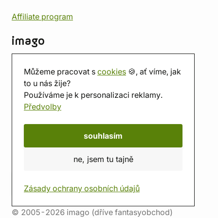
Affiliate program
imago
Kontakt
Můžeme pracovat s
cookies
🍪, ať víme, jak
Prodejna
to u nás žije?
Herna
Používáme je k personalizaci reklamy.
O nás
Předvolby
Hodnocení obchodu
Dárkové poukazy
Kalendář
souhlasím
imago.blog
ne, jsem tu tajně
Zásady ochrany osobních údajů
© 2005-2026 imago (dříve fantasyobchod)