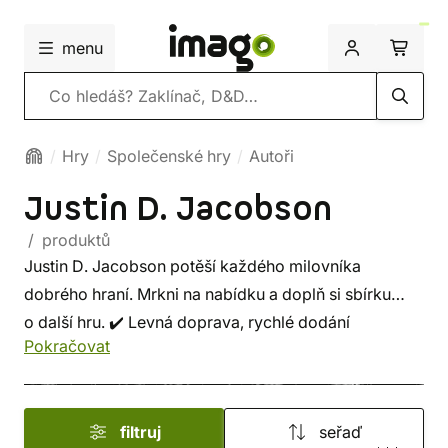
menu
Vyhledávání
Hry
Společenské hry
Autoři
Justin D. Jacobson
/ produktů
Justin D. Jacobson potěší každého milovníka
dobrého hraní. Mrkni na nabídku a doplň si sbírku
o další hru. ✔️ Levná doprava, rychlé dodání
Pokračovat
a bezpečný nákup!
filtruj
seřaď