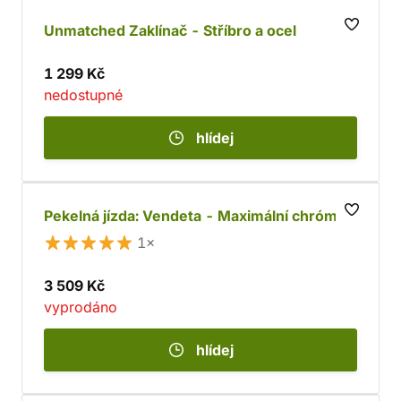
Unmatched Zaklínač - Stříbro a ocel
1 299 Kč
nedostupné
hlídej
Pekelná jízda: Vendeta - Maximální chróm
1×
3 509 Kč
vyprodáno
hlídej