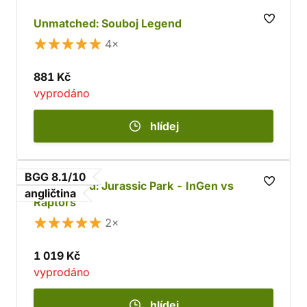
Unmatched: Souboj Legend
4×
881 Kč
vyprodáno
hlídej
BGG 8.1/10
Unmatched: Jurassic Park - InGen vs
angličtina
Raptors
2×
1 019 Kč
vyprodáno
hlídej