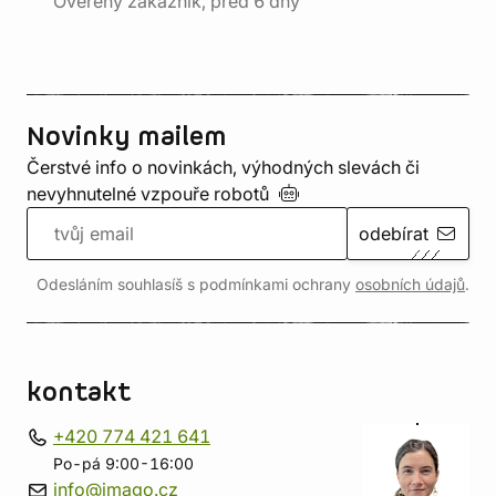
Ověřený zákazník, před 6 dny
Novinky mailem
Čerstvé info o novinkách, výhodných slevách či
nevyhnutelné vzpouře
robotů
odebírat
Odesláním souhlasíš s podmínkami ochrany
osobních údajů
.
kontakt
+420 774 421 641
Po-pá 9:00-16:00
info@imago.cz