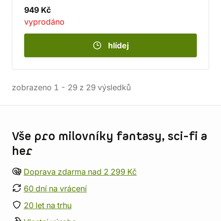
949 Kč
vyprodáno
hlídej
zobrazeno
1
-
29
z
29
výsledků
Informace o obchodu
Vše pro milovníky fantasy, sci-fi a
her
Doprava zdarma nad 2 299 Kč
60 dní na vrácení
20 let na trhu