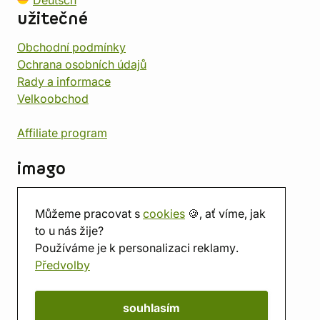
Deutsch
užitečné
Obchodní podmínky
Ochrana osobních údajů
Rady a informace
Velkoobchod
Affiliate program
imago
Kontakt
Můžeme pracovat s
cookies
🍪, ať víme, jak
Prodejna
to u nás žije?
Herna
Používáme je k personalizaci reklamy.
O nás
Předvolby
Hodnocení obchodu
Dárkové poukazy
Kalendář
souhlasím
imago.blog