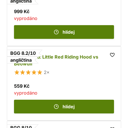
angličtina
999 Kč
vyprodáno
hlídej
BGG 8.2/10
Unmatched: Little Red Riding Hood vs
angličtina
Beowulf
2×
559 Kč
vyprodáno
hlídej
BGG 8/10