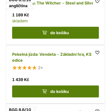
Unmatched: The Witcher - Steel and Silver
angličtina
1 189 Kč
skladem
do košíku
Pekelná jízda: Vendeta - Základní hra, KS
edice
2×
1 439 Kč
do košíku
BGG 8.6/10