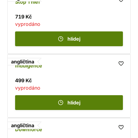
Stop Thief
719 Kč
vyprodáno
hlídej
angličtina
Indulgence
499 Kč
vyprodáno
hlídej
angličtina
Downforce