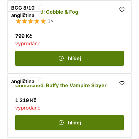
BGG 8/10
Unmatched: Cobble & Fog
angličtina
1×
799 Kč
vyprodáno
hlídej
angličtina
Unmatched: Buffy the Vampire Slayer
1 219 Kč
vyprodáno
hlídej