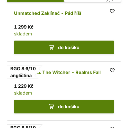
Unmatched Zaklínač - Pád říší
1 299 Kč
skladem
do košíku
BGG 8.6/10
Unmatched: The Witcher - Realms Fall
angličtina
1 229 Kč
skladem
do košíku
BGG 8.5/10