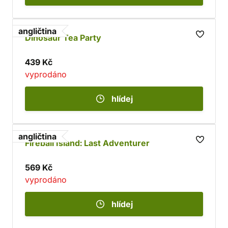
angličtina
Dinosaur Tea Party
439 Kč
vyprodáno
hlídej
angličtina
Fireball Island: Last Adventurer
569 Kč
vyprodáno
hlídej