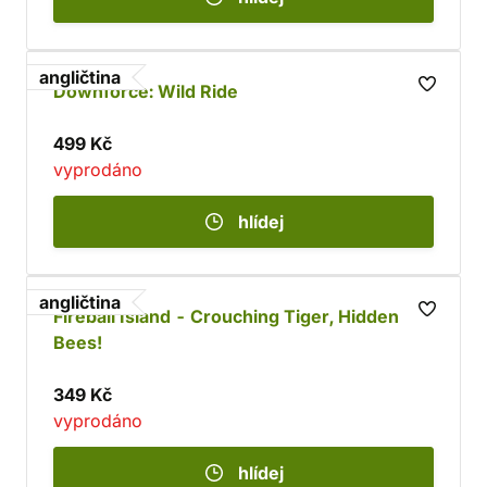
angličtina
Downforce: Wild Ride
499 Kč
vyprodáno
hlídej
angličtina
Fireball Island - Crouching Tiger, Hidden
Bees!
349 Kč
vyprodáno
hlídej