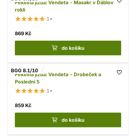
Pekelná jízda: Vendeta - Masakr v Ďáblově
rokli
1×
869 Kč
do košíku
BGG 8.1/10
Pekelná jízda: Vendeta - Drobeček a
Poslední 5
1×
859 Kč
do košíku